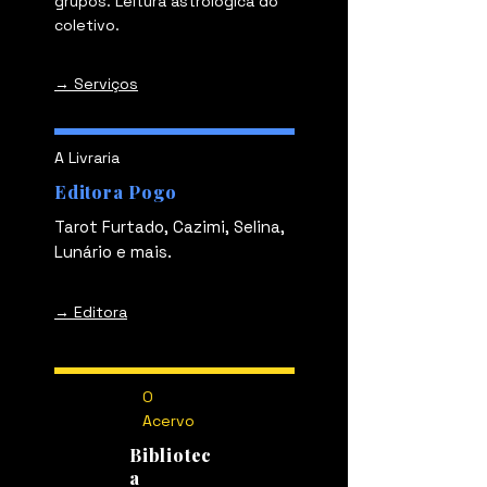
grupos. Leitura astrológica do
coletivo.
→ Serviços
A Livraria
Editora Pogo
Tarot Furtado, Cazimi, Selina,
Lunário e mais.
→ Editora
O
Acervo
Bibliotec
a