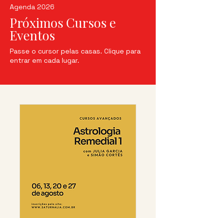
Agenda 2026
Próximos Cursos e
Eventos
Passe o cursor pelas casas. Clique para
entrar em cada lugar.