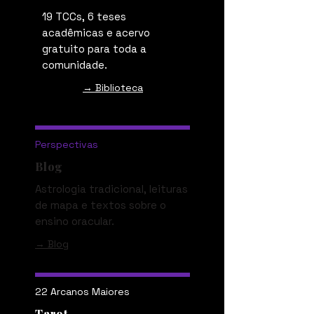
19 TCCs, 6 teses
acadêmicas e acervo
gratuito para toda a
comunidade.
→ Biblioteca
Perspectivas
Blog
Astrologia tradicional, leituras
de mapa e textos sobre o
ensino oracular.
→ Blog
22 Arcanos Maiores
Tarot