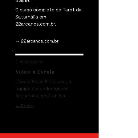
O curso completo de Tarot da
Saturnália em
22arcanos.com.br.
→ 22arcanos.com.br
O Abacateiro
Sobre a Escola
Desde 2009. A história, a
equipe e o endereço da
Saturnália em Curitiba.
→ Sobre