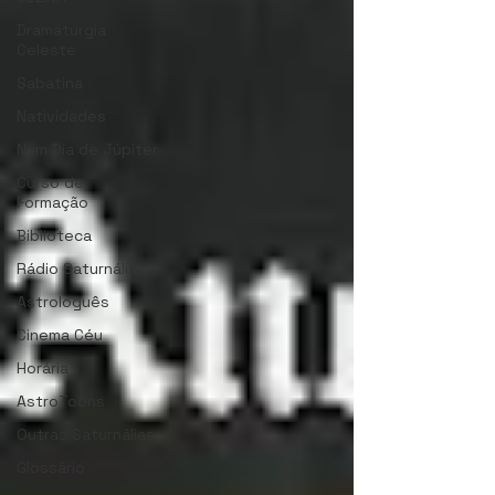
Dramaturgia
Celeste
Sabatina
Natividades
Num Dia de Júpiter
Curso de
Formação
Biblioteca
Rádio Saturnália
Astrologuês
Cinema Céu
Horária
AstroToons
Outras Saturnálias
Glossário