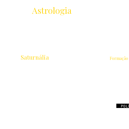
Receba as novidades
da
Astrologia
Lançamentos · Eventos · Cursos
Saturnália
Formação
Escola de Astrologia & Cidade
Astrologia 
Rua Chichorro Junior, 657 · Cabral
Intensivo 
Curitiba / PR · CEP 80035-040
Avançados
Cursos Liv
+55 41 9.8837-1252
equipesaturnalia@gmail.com
POL