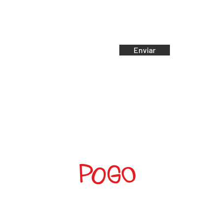
e-mail:
Email
Enviar
dante