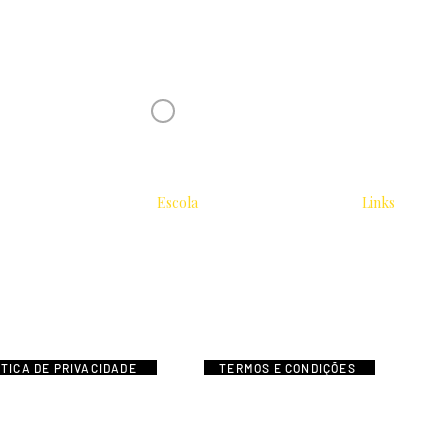
Receba novidades da Saturnália no seu 
Nome
Concordo com os Termos e Condições
Escola
Links
Tradicional
Sobre
Área do Estu
2026
Biblioteca
Editora Pogo
Blog
Serviços
res
22 Arcanos
Instagram
ÍTICA DE PRIVACIDADE
TERMOS E CONDIÇÕES
SATURNÁLIA - CNPJ 27.202.161/0001-14