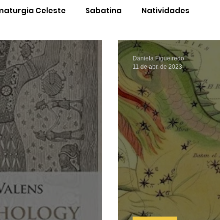
aturgia Celeste
Sabatina
Natividades
so de Formação
Biblioteca
Rádio Saturnália
Daniela Figueiredo
11 de abr. de 2023
éu
Horária
AstroToons
Outras Saturnálias
Programacao
Tarot Furtado
emerides
Gramática Expositiva do Céu