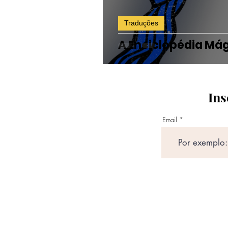
Traduções
A Enciclopédia Má
Ins
Email