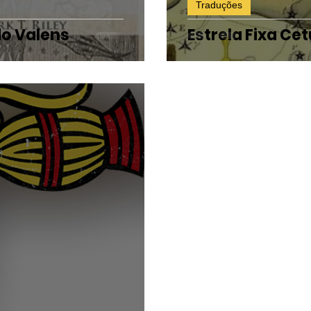
Traduções
do Valens
Estrela Fixa Ce