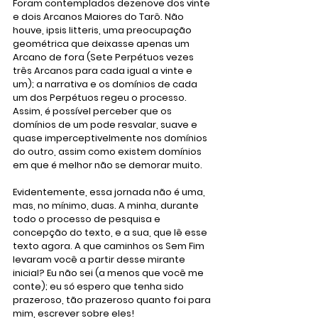
Foram contemplados dezenove dos vinte 
e dois Arcanos Maiores do Tarô. Não 
houve, ipsis litteris, uma preocupação 
geométrica que deixasse apenas um 
Arcano de fora (Sete Perpétuos vezes 
três Arcanos para cada igual a vinte e 
um); a narrativa e os domínios de cada 
um dos Perpétuos regeu o processo. 
Assim, é possível perceber que os 
domínios de um pode resvalar, suave e 
quase imperceptivelmente nos domínios 
do outro, assim como existem domínios 
em que é melhor não se demorar muito. 
Evidentemente, essa jornada não é uma, 
mas, no mínimo, duas. A minha, durante 
todo o processo de pesquisa e 
concepção do texto, e a sua, que lê esse 
texto agora. A que caminhos os Sem Fim 
levaram você a partir desse mirante 
inicial? Eu não sei (a menos que você me 
conte); eu só espero que tenha sido 
prazeroso, tão prazeroso quanto foi para 
mim, escrever sobre eles!