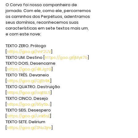
O Corvo foi nosso companheiro de 
jornada. Com ele, como ele, percorremos 
os caminhos dos Perpétuos, adentramos 
seus domínios, reconhecemos suas 
características em sete textos mais um, 
e com este nove:
TEXTO ZERO. Prólogo 
[
https://goo.gl/hhF2UV
]
TEXTO UM. Destino [
https://goo.gl/jMyk7b
]
TEXTO DOIS. Desencarne 
[
https://goo.gl/4KJgtG
]
TEXTO TRÊS. Devaneio 
[
https://goo.gl/QjEb9K
]
TEXTO QUATRO. Destruição 
[
https://goo.gl/aqE6L5
]
TEXTO CINCO. Desejo 
[
https://goo.gl/65ytbJ
]
TEXTO SEIS. Desespero 
[
https://goo.gl/Unk5sE
]
TEXTO SETE. Delirium 
[
https://goo.gl/3Nu3jm
]