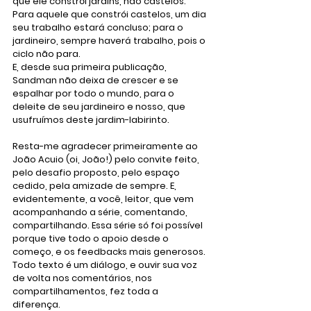
que ele constrói jardins, não castelos. 
Para aquele que constrói castelos, um dia 
seu trabalho estará concluso; para o 
jardineiro, sempre haverá trabalho, pois o 
ciclo não para.
E, desde sua primeira publicação, 
Sandman não deixa de crescer e se 
espalhar por todo o mundo, para o 
deleite de seu jardineiro e nosso, que 
usufruímos deste jardim-labirinto.
Resta-me agradecer primeiramente ao 
João Acuio (oi, João!) pelo convite feito, 
pelo desafio proposto, pelo espaço 
cedido, pela amizade de sempre. E, 
evidentemente, a você, leitor, que vem 
acompanhando a série, comentando, 
compartilhando. Essa série só foi possível 
porque tive todo o apoio desde o 
começo, e os feedbacks mais generosos. 
Todo texto é um diálogo, e ouvir sua voz 
de volta nos comentários, nos 
compartilhamentos, fez toda a 
diferença. 