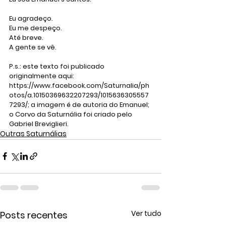
Eu agradeço. 
Eu me despeço.
Até breve.
A gente se vê.
P.s.: este texto foi publicado 
originalmente aqui: 
https://www.facebook.com/Saturnalia/ph
otos/a.10150369632207293/1015636305557
7293/; a imagem é de autoria do Emanuel; 
o Corvo da Saturnália foi criado pelo 
Gabriel Breviglieri. 
Outras Saturnálias
Ver tudo
Posts recentes