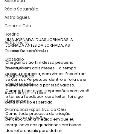
Biblioteca
Rádio Saturnália
Astrologuês
Cinema Céu
Horária
UMA JORNADA. DUAS JORNADAS. A 
AstroToons
JORNADA ANTES DA JORNADA. AS 
Outras Saturnálias
JORNADAS QUE VIRÃO.
Glossário
Chegamos ao fim dessa pequena 
Traduções
aventura em dois meses – o tempo 
passou depressa, nem vimos! Encontrar-
Programacao
se com os Perpétuos, dentro e fora de si, 
Tarot Furtado
é uma experiência por si só valiosa. 
Compartilhar essas impressões com você 
A Astrologia do Livro
e ter seu feedback, caro leitor, foi algo 
Efemerides
para além do esperado. 
Gramática Expositiva do Céu
Como todo processo de criação, 
Newsletter do João
percebo que, à medida em que eu 
mergulhava nos quadrinhos em busca 
dos referenciais para definir 