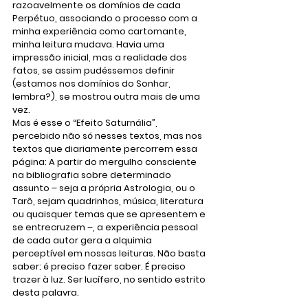
razoavelmente os domínios de cada 
Perpétuo, associando o processo com a 
minha experiência como cartomante, 
minha leitura mudava. Havia uma 
impressão inicial, mas a realidade dos 
fatos, se assim pudéssemos definir 
(estamos nos domínios do Sonhar, 
lembra?), se mostrou outra mais de uma 
vez. 
Mas é esse o “Efeito Saturnália”, 
percebido não só nesses textos, mas nos 
textos que diariamente percorrem essa 
página: A partir do mergulho consciente 
na bibliografia sobre determinado 
assunto – seja a própria Astrologia, ou o 
Tarô, sejam quadrinhos, música, literatura 
ou quaisquer temas que se apresentem e 
se entrecruzem –, a experiência pessoal 
de cada autor gera a alquimia 
perceptível em nossas leituras. Não basta 
saber; é preciso fazer saber. É preciso 
trazer à luz. Ser lucífero, no sentido estrito 
desta palavra. 