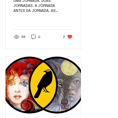
UMA JORNADA. DUAS
JORNADAS. A JORNADA
ANTES DA JORNADA. AS
JORNADAS QUE VIRÃO.
Chegamos ao fim dessa
pequena aventura em
dois meses – o...
55
0
2