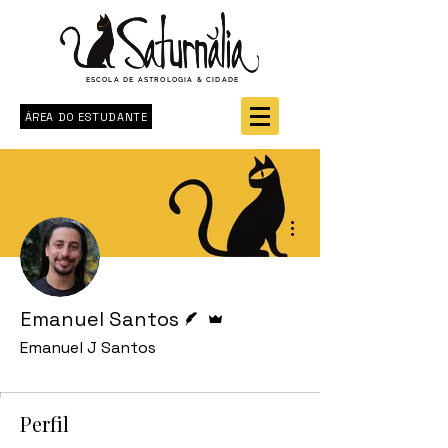
ESCOLA DE ASTROLOGIA & CIDADE
ÁREA DO ESTUDANTE
Mais ações
Escritor
Administrador
Emanuel Santos
Emanuel J Santos
Perfil