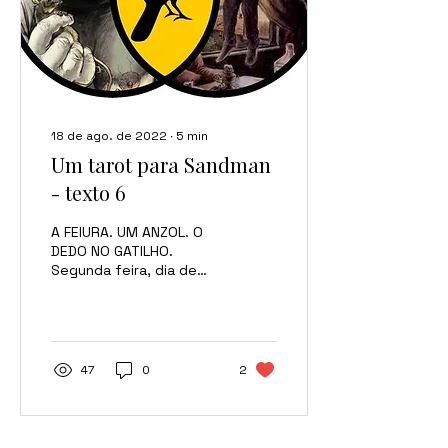
18 de ago. de 2022
∙
5
min
Um tarot para Sandman
- texto 6
A FEIURA. UM ANZOL. O
DEDO NO GATILHO.
Segunda feira, dia de
Conversa Cartomântica
no Saturnália. Eu sou
Emanuel J Santos e vou
ser seu...
47
0
2