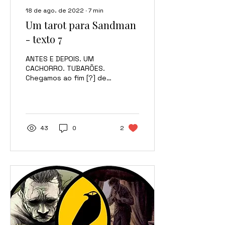
18 de ago. de 2022
∙
7
min
Um tarot para Sandman
- texto 7
ANTES E DEPOIS. UM
CACHORRO. TUBARÕES.
Chegamos ao fim [?] de
nossa série sobre os
Perpétuos. Eu sou
Emanuel J Santos e hoje
teremos uma...
43
0
2