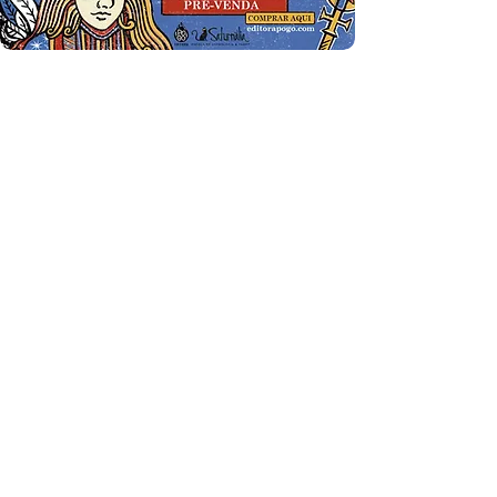
Receba as novidades
da
Astrologia
Lançamentos · Eventos · Cursos
Receba novidades da Saturnália no seu e-mail:
Nome
Email
Concordo com os Termos e Condições