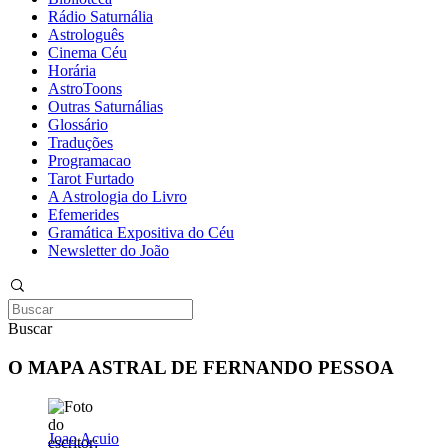
Rádio Saturnália
Astrologuês
Cinema Céu
Horária
AstroToons
Outras Saturnálias
Glossário
Traduções
Programacao
Tarot Furtado
A Astrologia do Livro
Efemerides
Gramática Expositiva do Céu
Newsletter do João
Buscar
O MAPA ASTRAL DE FERNANDO PESSOA
Joao Acuio