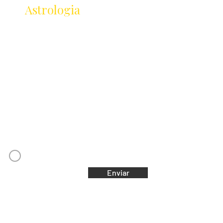
da
Astrologia
Lançamentos · Eventos · Cursos
Receba novidades da Saturnália no seu e-mail:
Nome
Email
Concordo com os Termos e Condições
Enviar
Saturnália