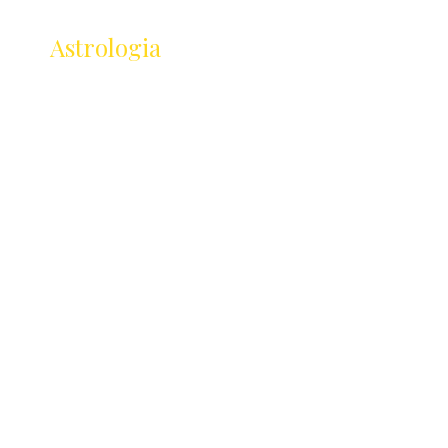
Receba as novidades
da
Astrologia
Lançamentos · Eventos · Cursos
Receba novidades da Saturnália no seu e-mail:
Nome
Email
Concordo com os Termos e Condições
Enviar