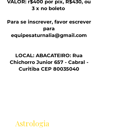
VALOR: r$400 por pix, R$430, ou
3 x no boleto
Para se inscrever, favor escrever
para
equipesaturnalia@gmail.com
LOCAL: ABACATEIRO: Rua
Chichorro Junior 657 - Cabral -
Curitiba CEP
80035040
Receba as novidades
da
Astrologia
Lançamentos · Eventos · Cursos