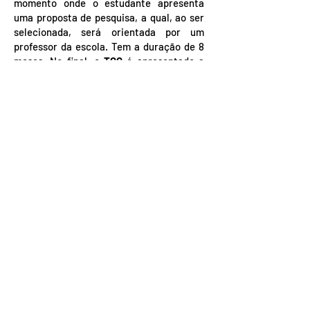
momento onde o estudante apresenta
uma proposta de pesquisa, a qual, ao ser
selecionada, será orientada por um
professor da escola. Tem a duração de 8
meses. No final, o
TCC
é apresentado a
uma banca examinadora e depois
publicada no site da escola. Verifique aqui
algumas pesquisas já apresentadas:
biblioteca celeste
Pré-requisito: Astrologia 1, 2, 3, 4
LEIA AQUI MAIS
SOBRE A NOSSA
PROPOSTA DE
FORMAÇÃO