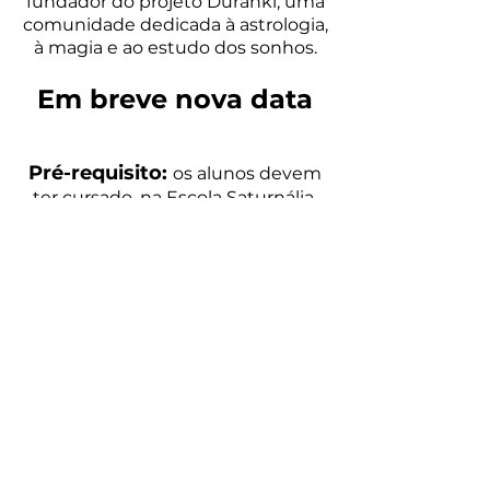
fundador do projeto Duranki, uma
comunidade dedicada à astrologia,
à magia e ao estudo dos sonhos.
Em breve nova data
Pré-requisito:
os alunos devem
ter cursado, na Escola Saturnália,
Astrologia 2 completo, ou dominar
os seguintes tópicos: tabela de
dignidades essenciais e acidentais,
aspectos, cálculo do almutem e de
temperamento.
Receba as novidades
da
Astrologia