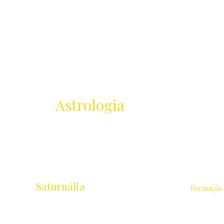
Receba as novidades
da
Astrologia
Lançamentos · Eventos · Cursos
Saturnália
Formação
Escola de Astrologia & Cidade
Astrologia 
Rua Chichorro Junior, 657 · Cabral
Intensivo 
Curitiba / PR · CEP 80035-040