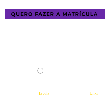
QUERO FAZER A MATRÍCULA
Receba novidades da Saturnália no seu 
Nome
Concordo com os Termos e Condições
Escola
Links
Tradicional
Sobre
Área do Estu
2026
Biblioteca
Editora Pogo