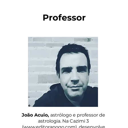
Professor
João Acuio,
astrólogo e professor de
astrologia. Na Cazimi 3
(
www.editorapogo.com
), desenvolve