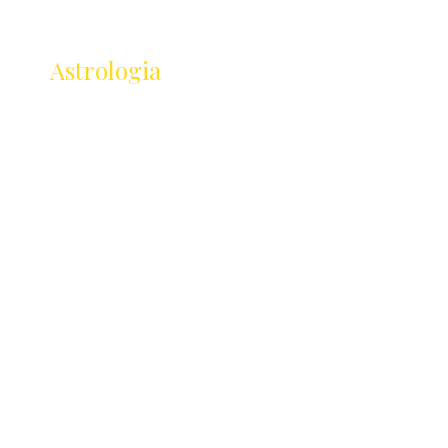
Receba as novidades
da
Astrologia
Lançamentos · Eventos · Cursos
Receba novidades da Saturnália no seu e-mail:
Nome
Email
Concordo com os Termos e Condições
Enviar