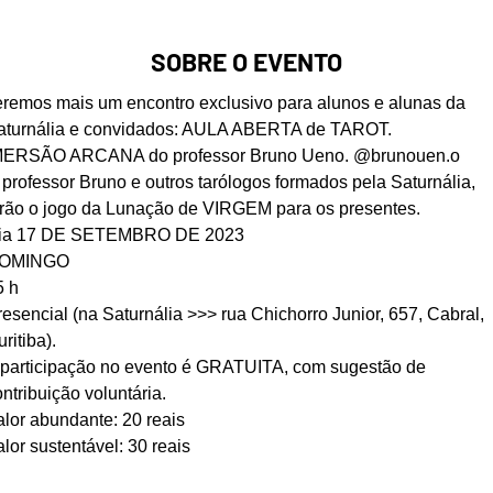
SOBRE O EVENTO
eremos mais um encontro exclusivo para alunos e alunas da 
aturnália e convidados: AULA ABERTA de TAROT.
MERSÃO ARCANA do professor Bruno Ueno. @brunouen.o 
 professor Bruno e outros tarólogos formados pela Saturnália, 
arão o jogo da Lunação de VIRGEM para os presentes.
ia 17 DE SETEMBRO DE 2023
OMINGO
5 h
resencial (na Saturnália >>> rua Chichorro Junior, 657, Cabral, 
ritiba).
 participação no evento é GRATUITA, com sugestão de 
ntribuição voluntária.
alor abundante: 20 reais
lor sustentável: 30 reais