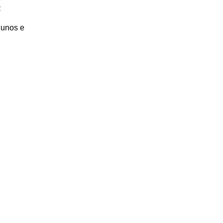
t
lunos e