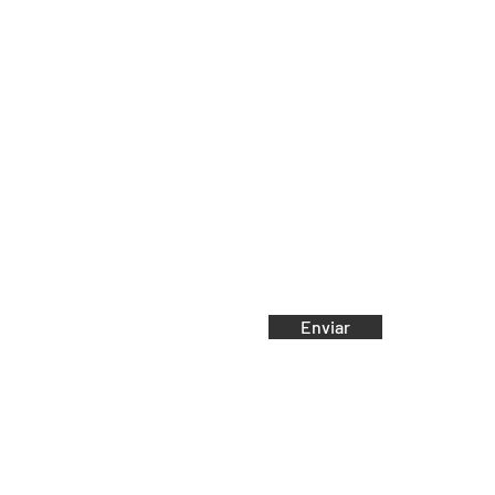
e-mail:
Email
Enviar
dante