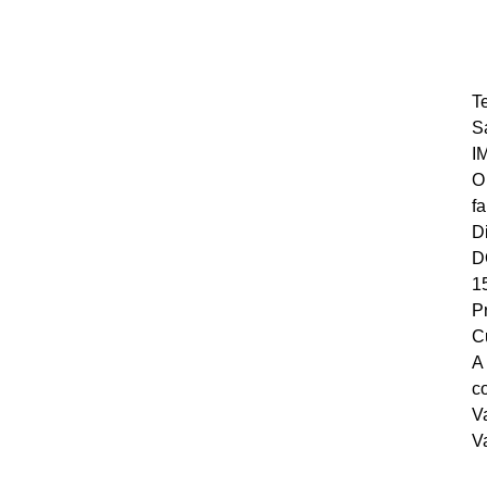
T
S
I
O
f
D
D
1
P
Cu
A
co
V
Va