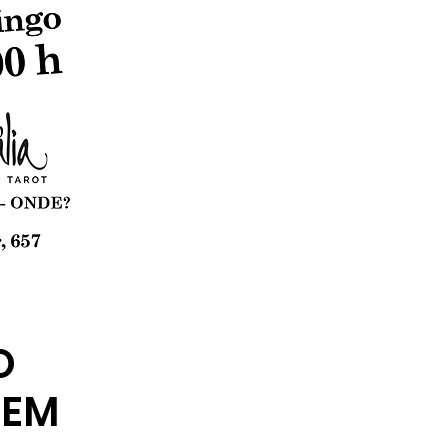
O
GEM