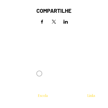
COMPARTILHE
Receba novidades da Saturnália no seu 
Nome
Concordo com os Termos e Condições
Escola
Links
Tradicional
Sobre
Área do Estu