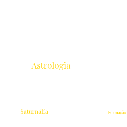
Receba as novidades
da
Astrologia
Lançamentos · Eventos · Cursos
Saturnália
Formação
Escola de Astrologia & Cidade
Astrologia 
Rua Chichorro Junior, 657 · Cabral