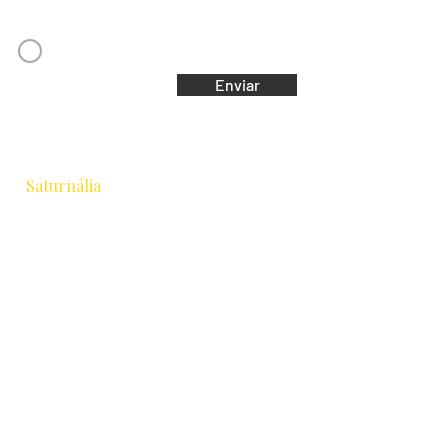
Concordo com os Termos e Condições
Enviar
Saturnália
Escola de Astrologia & Cidade
Rua Chichorro Junior, 657 · Cabral
Curitiba / PR · CEP 80035-040
+55 41 9.8837-1252
equipesaturnalia@gmail.com
Formação
Astrologia Tradicional
Intensivo 2026
Avançados
Cursos Livres
Escola