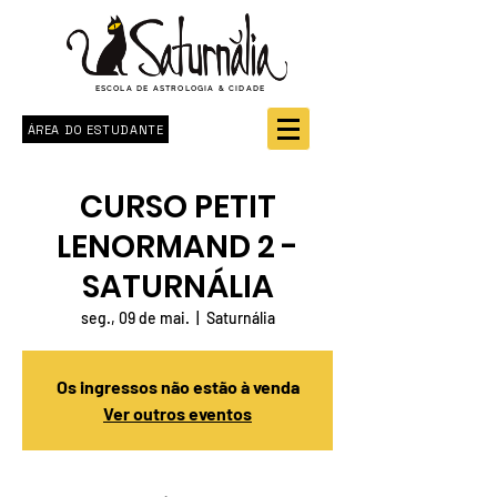
ESCOLA DE ASTROLOGIA & CIDADE
ÁREA DO ESTUDANTE
CURSO PETIT
LENORMAND 2 -
SATURNÁLIA
seg., 09 de mai.
  |  
Saturnália
Os ingressos não estão à venda
Ver outros eventos