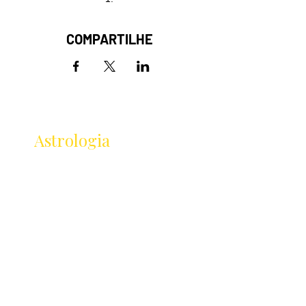
COMPARTILHE
Receba as novidades
da
Astrologia
Lançamentos · Eventos · Cursos
Receba novidades da Saturnália no seu e-mail:
Nome
Email