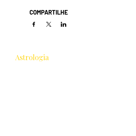
COMPARTILHE
Receba as novidades
da
Astrologia
Lançamentos · Eventos · Cursos
Receba novidades da Saturnália no seu e-mail:
Nome
Email