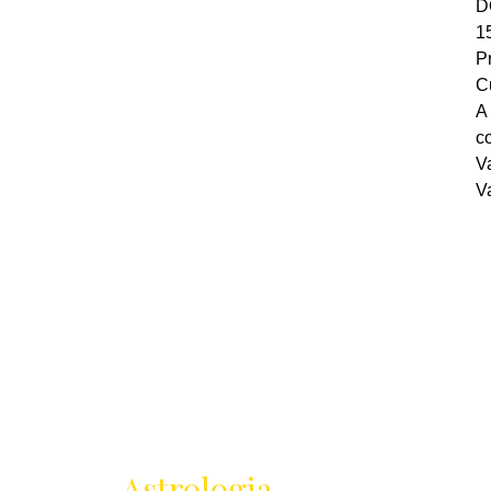
D
1
P
Cu
A
co
V
Va
Receba as novidades
da
Astrologia