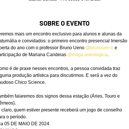
SOBRE O EVENTO
eremos mais um encontro exclusivo para alunos e alunas da 
aturnália e convidados: o primeiro encontro presencial Imersão 
berta do ano com o professor Bruno Ueno 
@brunouen.o
 e 
articipação de Mariana Candeias 
@maga.astrologica
.
omo é de praxe nesses encontros, a pessoa convidada traz 
lguma produção artística para discutirmos. E será a vez do 
audoso Chico Science.

ambém falaremos dos signos dessa estação (Áries, Touro e 
êmeos).
, claro, quem estiver presente receberá um jogo de conselho 
ara o período.
ia 05 DE MAIO DE 2024