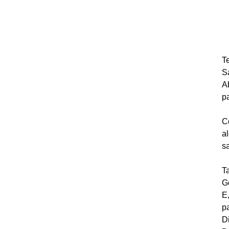
T
S
A
p
C
a
s
T
G
E
p
D