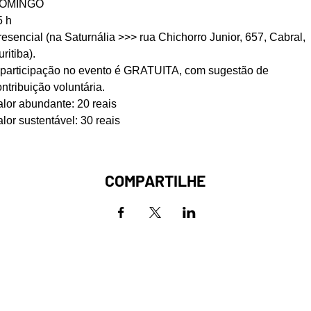
OMINGO
5 h
resencial (na Saturnália >>> rua Chichorro Junior, 657, Cabral, 
ritiba).
 participação no evento é GRATUITA, com sugestão de 
ntribuição voluntária.
alor abundante: 20 reais
lor sustentável: 30 reais
COMPARTILHE
Receba novidades da Saturnália no seu 
Nome