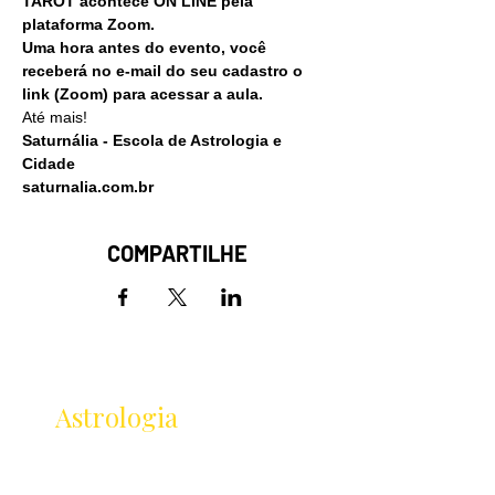
TAROT acontece ON LINE pela 
plataforma Zoom.
Uma hora antes do evento, você 
receberá no e-mail do seu cadastro o 
link (Zoom) para acessar a aula.
Até mais!
Saturnália - Escola de Astrologia e 
Cidade
saturnalia.com.br
COMPARTILHE
Receba as novidades
da
Astrologia
Lançamentos · Eventos · Cursos