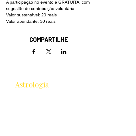
A participação no evento é GRATUITA, com 
sugestão de contribuição voluntária.
Valor sustentável: 20 reais
Valor abundante: 30 reais
COMPARTILHE
Receba as novidades
da
Astrologia
Lançamentos · Eventos · Cursos
Receba novidades da Saturnália no seu e-mail:
Nome