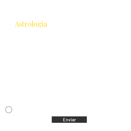
Receba as novidades
da
Astrologia
Lançamentos · Eventos · Cursos
Receba novidades da Saturnália no seu e-mail:
Nome
Email
Concordo com os Termos e Condições
Enviar