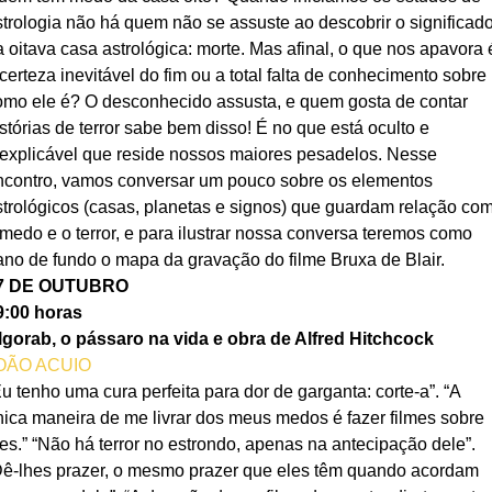
strologia não há quem não se assuste ao descobrir o significado
a oitava casa astrológica: morte. Mas afinal, o que nos apavora 
certeza inevitável do fim ou a total falta de conhecimento sobre 
omo ele é? O desconhecido assusta, e quem gosta de contar 
stórias de terror sabe bem disso! É no que está oculto e 
nexplicável que reside nossos maiores pesadelos. Nesse 
ncontro, vamos conversar um pouco sobre os elementos 
strológicos (casas, planetas e signos) que guardam relação com
 medo e o terror, e para ilustrar nossa conversa teremos como 
ano de fundo o mapa da gravação do filme Bruxa de Blair.
07 DE OUTUBRO
9:00 horas
lgorab, o pássaro na vida e obra de Alfred Hitchcock
OÃO ACUIO
u tenho uma cura perfeita para dor de garganta: corte-a”. “A 
nica maneira de me livrar dos meus medos é fazer filmes sobre 
les.” “Não há terror no estrondo, apenas na antecipação dele”. 
Dê-lhes prazer, o mesmo prazer que eles têm quando acordam 