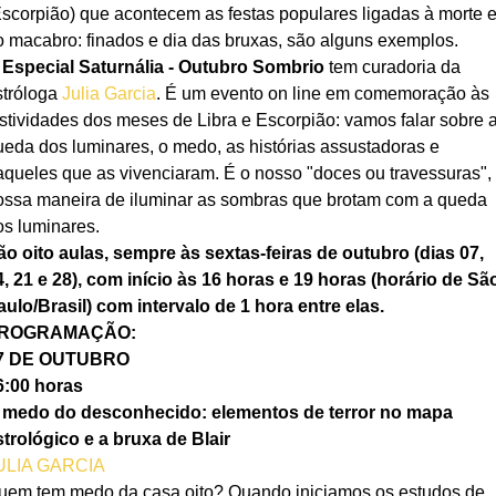
Escorpião) que acontecem as festas populares ligadas à morte e
o macabro: finados e dia das bruxas, são alguns exemplos.
 Especial Saturnália - Outubro Sombrio 
tem curadoria da 
tróloga 
Julia Garcia
. É um evento on line em comemoração às 
estividades dos meses de Libra e Escorpião: vamos falar sobre a
ueda dos luminares, o medo, as histórias assustadoras e 
aqueles que as vivenciaram. É o nosso "doces ou travessuras", 
ossa maneira de iluminar as sombras que brotam com a queda 
os luminares.
ão oito aulas, sempre às sextas-feiras de outubro (dias 07, 
4, 21 e 28), com início às 16 horas e 19 horas (horário de Sã
aulo/Brasil) com intervalo de 1 hora entre elas.
ROGRAMAÇÃO:
7 DE OUTUBRO
6:00 horas
 medo do desconhecido: elementos de terror no mapa 
strológico e a bruxa de Blair
ULIA GARCIA
uem tem medo da casa oito? Quando iniciamos os estudos de 