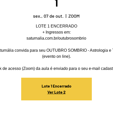
1
sex., 07 de out.
  |  
ZOOM
LOTE 1 ENCERRADO
+ Ingressos em:
saturnalia.com.br/outubrosombrio
turnália convida para seu OUTUBRO SOMBRIO - Astrologia e 
(evento on line).
nk de acesso (Zoom) da aula é enviado para o seu e-mail cadast
Lote 1 Encerrado
Ver Lote 2