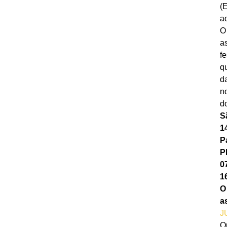
(
a
O
as
f
q
d
n
d
S
1
P
P
0
1
O
a
J
Q