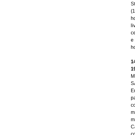
S
(
ho
l
c
e 
ho
1
1
M
S
En
p
c
m
m
C
c