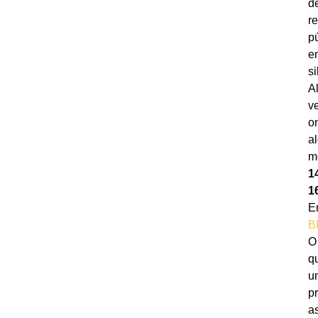
d
r
p
e
s
A
v
o
a
m
1
1
E
B
O
q
u
p
a