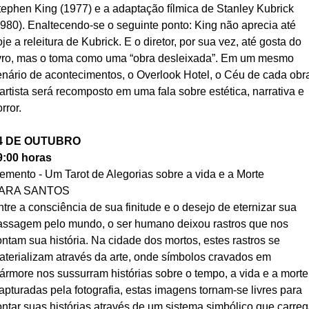
tephen King (1977) e a adaptação fílmica de Stanley Kubrick 
1980). Enaltecendo-se o seguinte ponto: King não aprecia até 
je a releitura de Kubrick. E o diretor, por sua vez, até gosta do 
ivro, mas o toma como uma “obra desleixada”. Em um mesmo 
enário de acontecimentos, o Overlook Hotel, o Céu de cada obr
artista será recomposto em uma fala sobre estética, narrativa e 
rror.
4 DE OUTUBRO
9:00 horas
emento - Um Tarot de Alegorias sobre a vida e a Morte
ARA SANTOS
tre a consciência de sua finitude e o desejo de eternizar sua 
assagem pelo mundo, o ser humano deixou rastros que nos 
ontam sua história. Na cidade dos mortos, estes rastros se 
aterializam através da arte, onde símbolos cravados em 
ármore nos sussurram histórias sobre o tempo, a vida e a morte.
apturadas pela fotografia, estas imagens tornam-se livres para 
ontar suas histórias através de um sistema simbólico que carreg