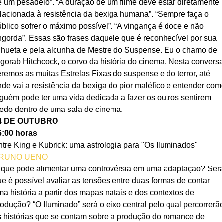
e um pesadelo”. “A duração de um filme deve estar diretamente 
elacionada à resistência da bexiga humana”. “Sempre faça o 
úblico sofrer o máximo possível”. “A vingança é doce e não 
ngorda”. Essas são frases daquele que é reconhecível por sua 
ilhueta e pela alcunha de Mestre do Suspense. Eu o chamo de 
lgorab Hitchcock, o corvo da história do cinema. Nesta conversa
eremos as muitas Estrelas Fixas do suspense e do terror, até 
nde vai a resistência da bexiga do pior maléfico e entender com
lguém pode ter uma vida dedicada a fazer os outros sentirem 
edo dentro de uma sala de cinema.
4 DE OUTUBRO
6:00 horas
ntre King e Kubrick: uma astrologia para "Os Iluminados"
RUNO UENO
 que pode alimentar uma controvérsia em uma adaptação? Ser
ue é possível avaliar as tensões entre duas formas de contar 
ma história a partir dos mapas natais e dos contextos de 
rodução? “O Iluminado” será o eixo central pelo qual percorrerã
s histórias que se contam sobre a produção do romance de 