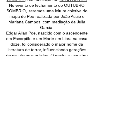
No evento de fechamento do OUTUBRO
SOMBRIO, teremos uma leitura coletiva do
mapa de Poe realizada por João Acuio e
Mariana Campos, com mediação de Julia
Garcia.
Edgar Allan Poe, nascido com o ascendente
em Escorpião e um Marte em Libra na casa
doze, foi considerado o maior nome da
literatura de terror, influenciando gerações
de escritores e artistas. O medo, o macabro
e as coisas inexplicáveis são temas
presentes em seus contos e também na
sua poesia, afinal, como o próprio Poe
afirmava “ a melancolia é o mais legítimo de
todos os tons poéticos”. No nosso especial
de outubro não poderia faltar uma
homenagem a esse grande escritor.
O Outubro Sombrio - Especial Saturnália
acontece ON LINE pela plataforma
Zoom.