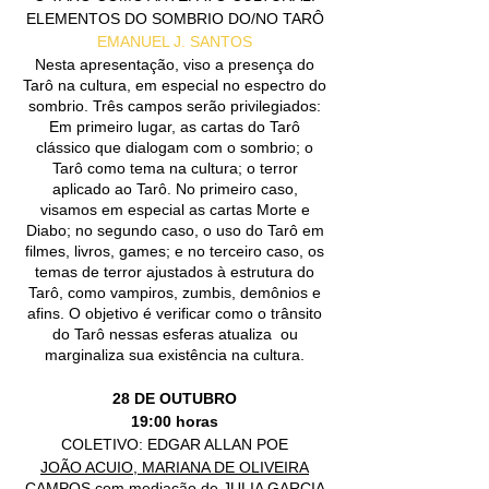
ELEMENTOS DO SOMBRIO DO/NO TARÔ
EMANUEL J. SANTOS
Nesta apresentação, viso a presença do
Tarô na cultura, em especial no espectro do
sombrio. Três campos serão privilegiados:
Em primeiro lugar, as cartas do Tarô
clássico que dialogam com o sombrio; o
Tarô como tema na cultura; o terror
aplicado ao Tarô. No primeiro caso,
visamos em especial as cartas Morte e
Diabo; no segundo caso, o uso do Tarô em
filmes, livros, games; e no terceiro caso, os
temas de terror ajustados à estrutura do
Tarô, como vampiros, zumbis, demônios e
afins. O objetivo é verificar como o trânsito
do Tarô nessas esferas atualiza ou
marginaliza sua existência na cultura.
28 DE OUTUBRO
19:00 horas
COLETIVO: EDGAR ALLAN POE
JOÃO ACUIO, MARIANA DE OLIVEIRA
CAMPOS
com mediação de
JULIA GARCIA