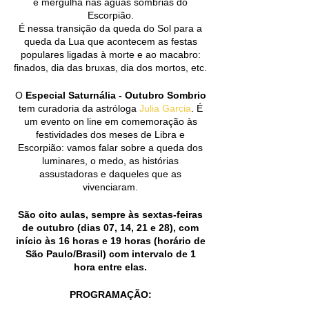
e mergulha nas águas sombrias do
Escorpião.
É nessa transição da queda do Sol para a
queda da Lua que acontecem as festas
populares ligadas à morte e ao macabro:
finados, dia das bruxas, dia dos mortos, etc.
O
Especial Saturnália - Outubro Sombrio
tem curadoria da astróloga
Julia Garcia
. É
um evento on line em comemoração às
festividades dos meses de Libra e
Escorpião: vamos falar sobre a queda dos
luminares, o medo, as histórias
assustadoras e daqueles que as
vivenciaram.
São oito aulas, sempre às sextas-feiras
de outubro (dias 07, 14, 21 e 28), com
início às 16 horas e 19 horas (horário de
São Paulo/Brasil) com intervalo de 1
hora entre elas.
PROGRAMAÇÃO: