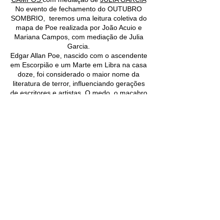
No evento de fechamento do OUTUBRO
SOMBRIO, teremos uma leitura coletiva do
mapa de Poe realizada por João Acuio e
Mariana Campos, com mediação de Julia
Garcia.
Edgar Allan Poe, nascido com o ascendente
em Escorpião e um Marte em Libra na casa
doze, foi considerado o maior nome da
literatura de terror, influenciando gerações
de escritores e artistas. O medo, o macabro
e as coisas inexplicáveis são temas
presentes em seus contos e também na
sua poesia, afinal, como o próprio Poe
afirmava “ a melancolia é o mais legítimo de
todos os tons poéticos”. No nosso especial
de outubro não poderia faltar uma
homenagem a esse grande escritor.
O Outubro Sombrio - Especial Saturnália
acontece ON LINE pela plataforma
Zoom.