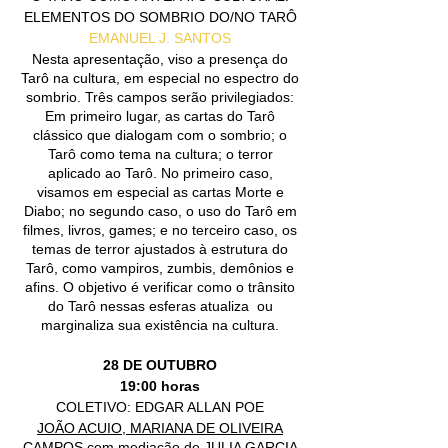
ELEMENTOS DO SOMBRIO DO/NO TARÔ
EMANUEL J. SANTOS
Nesta apresentação, viso a presença do
Tarô na cultura, em especial no espectro do
sombrio. Três campos serão privilegiados:
Em primeiro lugar, as cartas do Tarô
clássico que dialogam com o sombrio; o
Tarô como tema na cultura; o terror
aplicado ao Tarô. No primeiro caso,
visamos em especial as cartas Morte e
Diabo; no segundo caso, o uso do Tarô em
filmes, livros, games; e no terceiro caso, os
temas de terror ajustados à estrutura do
Tarô, como vampiros, zumbis, demônios e
afins. O objetivo é verificar como o trânsito
do Tarô nessas esferas atualiza ou
marginaliza sua existência na cultura.
28 DE OUTUBRO
19:00 horas
COLETIVO: EDGAR ALLAN POE
JOÃO ACUIO, MARIANA DE OLIVEIRA
CAMPOS
com mediação de
JULIA GARCIA