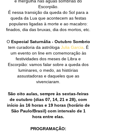
e mergulha nas águas sombrias do
Escorpião.
É nessa transição da queda do Sol para a
queda da Lua que acontecem as festas
populares ligadas à morte e ao macabro:
finados, dia das bruxas, dia dos mortos, etc.
O
Especial Saturnália - Outubro Sombrio
tem curadoria da astróloga
Julia Garcia
. É
um evento on line em comemoração às
festividades dos meses de Libra e
Escorpião: vamos falar sobre a queda dos
luminares, o medo, as histórias
assustadoras e daqueles que as
vivenciaram.
São oito aulas, sempre às sextas-feiras
de outubro (dias 07, 14, 21 e 28), com
início às 16 horas e 19 horas (horário de
São Paulo/Brasil) com intervalo de 1
hora entre elas.
PROGRAMAÇÃO: