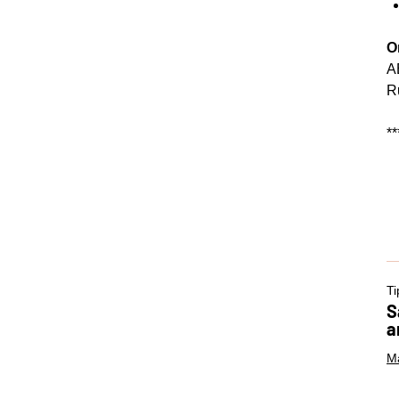
O
A
R
**
Ti
S
a
Ma