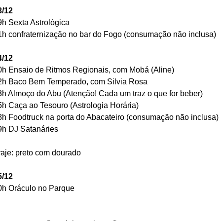
3/12 
9h Sexta Astrológica
1h confraternização no bar do Fogo (consumação não inclusa)
4/12
0h Ensaio de Ritmos Regionais, com Mobá (Aline)
2h Baco Bem Temperado, com Silvia Rosa
3h Almoço do Abu (Atenção! Cada um traz o que for beber)
5h Caça ao Tesouro (Astrologia Horária)
8h Foodtruck na porta do Abacateiro (consumação não inclusa)
9h DJ Satanáries
traje: preto com dourado
5/12 
0h Oráculo no Parque