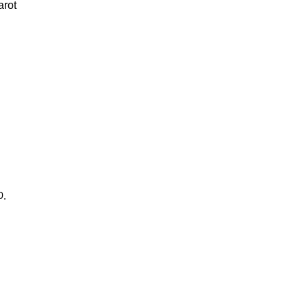
arot
0,