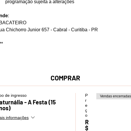
programação sujeita a alterações
nde
: 
BACATEIRO
ua Chichorro Junior 657 - Cabral - Curitiba - PR
**
COMPRAR
po de ingresso
P
Vendas encerradas
r
aturnália - A Festa (15
e
nos)
ç
o
is informações
R
$