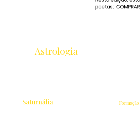
poetas;
COMPRAR
Receba as novidades
da
Astrologia
Lançamentos · Eventos · Cursos
Saturnália
Formação
Escola de Astrologia & Cidade
Astrologia 
Rua Chichorro Junior, 657 · Cabral
Intensivo 
Curitiba / PR · CEP 80035-040
Avançados
Cursos Liv
+55 41 9.8837-1252
equipesaturnalia@gmail.com