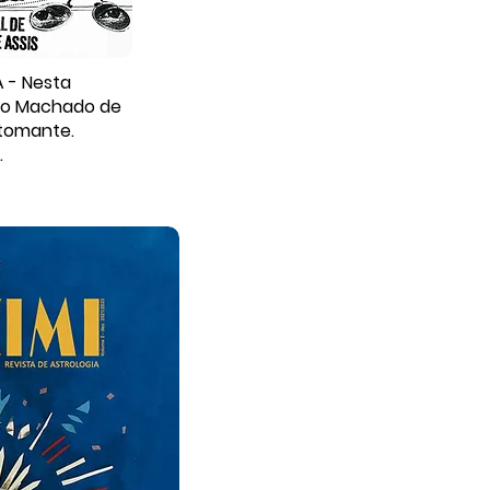
 - Nesta
 do Machado de
rtomante.
.