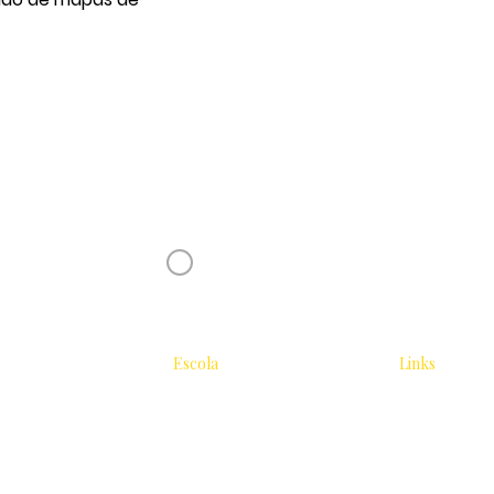
Receba novidades da Saturnália no seu 
Nome
Concordo com os Termos e Condições
Escola
Links
Tradicional
Sobre
Área do Estu
2026
Biblioteca
Editora Pogo
Blog
Serviços
res
22 Arcanos
Instagram