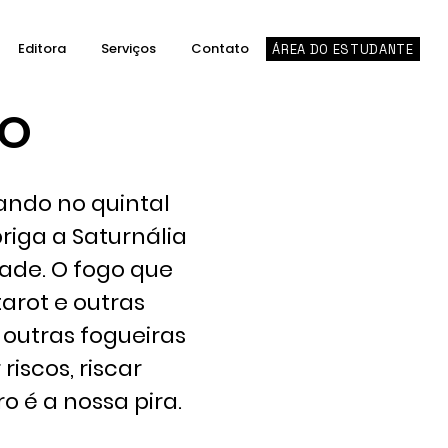
Editora
Serviços
Contato
ÁREA DO ESTUDANTE
GO
ando no quintal
riga a Saturnália
dade. O fogo que
tarot e outras
 outras fogueiras
riscos, riscar
o é a nossa pira.