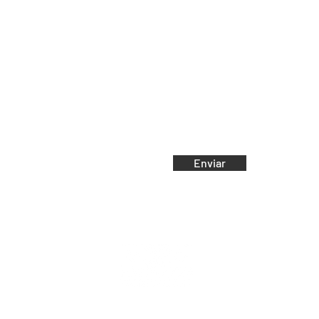
e-mail:
Email
Enviar
dante