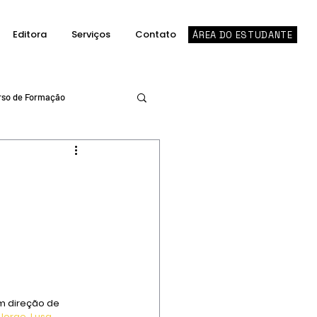
Editora
Serviços
Contato
ÁREA DO ESTUDANTE
rso de Formação
Saturnálias
Glossário
positiva do Céu
om direção de 
Jorge
, 
Lusa 