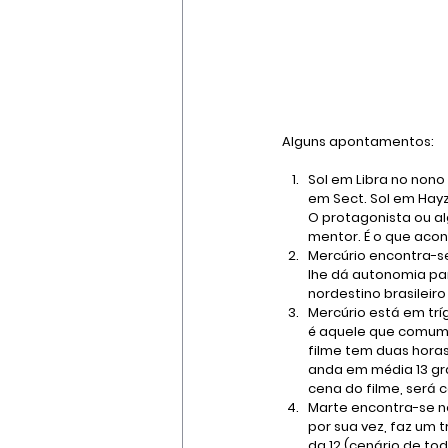
Alguns apontamentos:
Sol em Libra no nono 
em Sect. Sol em Hayz
O protagonista ou al
mentor. É o que acon
Mercúrio encontra-se
lhe dá autonomia par
nordestino brasileir
Mercúrio está em trí
é aquele que comume
filme tem duas horas
anda em média 13 grau
cena do filme, será 
Marte encontra-se no
por sua vez, faz um 
da 12 (cenário de to