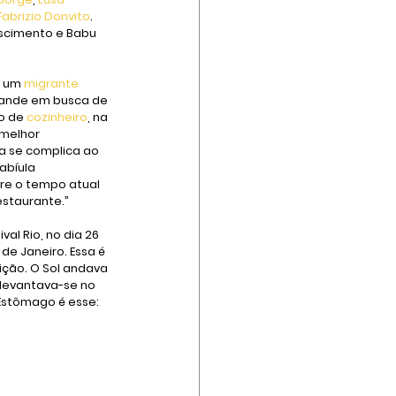
Fabrizio Donvito
. 
ascimento e Babu 
 um 
migrante
rande em busca de 
o de 
cozinheiro
, na 
melhor 
a se complica ao 
abíula 
re o tempo atual 
estaurante.”
val Rio, no dia 26 
de Janeiro. Essa é 
ição. O Sol andava 
 levantava-se no 
Estômago é esse: