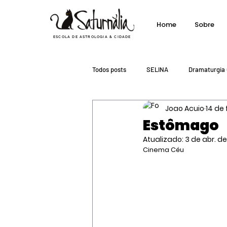
Home
Sobre
ESCOLA DE ASTROLOGIA & CIDADE
Todos posts
SELINA
Dramaturgia 
Joao Acuio
14 de 
Biblioteca
Rádio Saturnália
Estômago
Atualizado:
3 de abr. d
Cinema Céu
Traduções
Programacao
T
Newsletter do João