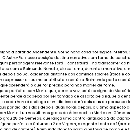
signo a partir do Ascendente. Sol na nona casa por signos inteiros. S
. O Astro-Rei nessa posição destina narrativas em torno da constr
gum personagem relevante fará – constituirá – no transcorrer da his
tece com o Raimundo Nonato, ele se torna, durante a narrativa, um
 depois do Sol, ocidental, distante dos domínios solares (raios e c
a expressar o seu maior atributo: a astúcia. Raimundo porta a astúc
o que aprenderá o que for preciso para não morrer de fome.
gono perfeito com Marte que, por sua vez, está no signo de Mercúri
nte perde a cabeça por ser tomado de assalto pela ira. Se a gent
, e cada hora é análoga a um dia, isso dará dois dias de percurso d
s por dia, dois dias depois, duas horas depois, o último aspecto da
com Marte. Lua nos últimos graus de Áries sextil a Marte em Gêmeos
 grau 28 de Gêmeos, que lança uma contra-antíscia a 2 do Capricó
trígono perfeito a Saturno a 2 de Virgem, o regente tanto da 1 (pro
do tipo de cárcere). Raimundo Nonato narra a história de como ele fo