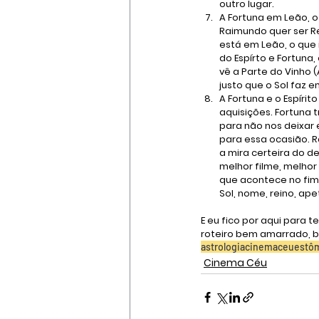
outro lugar.
A Fortuna em Leão, 
Raimundo quer ser Re
está em Leão, o que 
do Espírto e Fortuna,
vê a Parte do Vinho 
justo que o Sol faz 
A Fortuna e o Espírit
aquisições. Fortuna t
para não nos deixar e
para essa ocasião. R
a mira certeira do de
melhor filme, melhor
que acontece no fim
Sol, nome, reino, ape
E eu fico por aqui para 
roteiro bem amarrado, b
astrologia
cinemaceu
estô
Cinema Céu