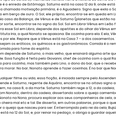
 é o enredo de Estômago. Saturno está na casa 12 da 9, onde está 
 chamada motivação primária, é o Aguadeiro. Signo que exila o Sol, 
o em berço de ouro. O Sol, ele próprio, encontra-se em queda em Lib
o caso da Balança, de Vênus e de Saturno (planetas que estão na 
por sorte, encontra-se no signo do Sol. Sol em Libra-Vênus em Leã
ara esse Sol em Libra, depende dos apetites e do olhar da Vênus em
uta Iria, a qual Nonato se apaixona. Ele cozinha para ela. E ela, V
s por ele. Repare que a Vênus está na Casa 7 – a dos casamentos.
 sejam os eróticos, os químicos e os gastronômicos. Comida é o re
comida para fome do espírito.
ém depende de Saturno, o mais velho, que ensinará alguma arte qu
e. Essa função é feita pelo Giovanni, chef de cozinha com o qual 
to para cozinha, mas também pelo Lino, o dono do bar, que o receb
ra morar. No bar, Nonato aprende a fazer coxinhas. É no bar que N
ualquer filme ou vida, essa ficção, é iniciada sempre pelo Ascenden
ende e Saturno, regente de Aquário, encontra-se no oitavo signo a 
m, na casa 8, a da morte. Saturno também rege a 12, a da cadeia, e
 Nonato, dentro da cadeia, dissertando sobre o queijo camembe
 Nonato na Nona, procura explicar aos seus companheiros de cela, a h
cheira mal etc e tal. Ele disserta, em outras palavras, porque o que
r o queijo que nasceu para ser. É interrompido pelo rei da cela, Bujiú
 está na 12 do Sol, e, por reinar no pedaço, o obriga a guardar aqu