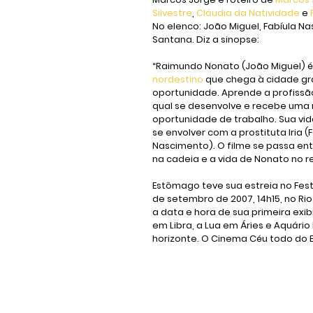
Silvestre
, 
Cláudia da Natividade
 e 
No elenco: João Miguel, Fabíula N
Santana. Diz a sinopse: 
“Raimundo Nonato (João Miguel) é
nordestino
 que chega à cidade g
oportunidade. Aprende a profissã
qual se desenvolve e recebe uma 
oportunidade de trabalho. Sua vid
se envolver com a prostituta Iria (F
Nascimento). O filme se passa ent
na cadeia e a vida de Nonato no r
Estômago
 teve sua estreia no Festi
de setembro de 2007, 14h15, no Rio 
a data e hora de sua primeira exib
em Libra, a Lua em Áries e Aquário
horizonte. O Cinema Céu todo do 