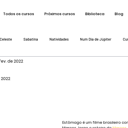
Todos os cursos
Próximos cursos
Biblioteca
Blog
Celeste
Sabatina
Natividades
Num Dia de Júpiter
Cu
fev. de 2022
Astrologuês
Cinema Céu
Horária
AstroToons
Outras 
e 2022
arot Furtado
A Astrologia do Livro
Efemerides
Gramática Ex
Estômago
 é um filme brasileiro c
Marcos Jorge e roteiro de 
Marcos 