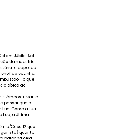
ol em Júbilo. Sol 
ução da maestria. 
tória, o papel de 
 chef de cozinha.
ombustão), o que 
ia típica do 
o, Gêmeos. E Marte 
e pensar que o 
a Lua. Como a Lua 
 Lua, a última 
.
rnio/Casa 12 que, 
tagonista) quanto 
i parar na cela 