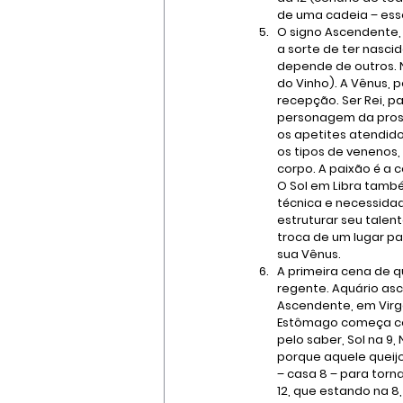
de uma cadeia – esse
O signo Ascendente, a
a sorte de ter nascid
depende de outros. N
do Vinho). A Vênus, 
recepção. Ser Rei, p
personagem da prostit
os apetites atendido
os tipos de venenos,
corpo. A paixão é a 
O Sol em Libra tamb
técnica e necessidad
estruturar seu talen
troca de um lugar pa
sua Vênus.
A primeira cena de q
regente. Aquário asc
Ascendente, em Virge
Estômago começa com
pelo saber, Sol na 9,
porque aquele queijo 
– casa 8 – para torna
12, que estando na 8,