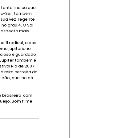
anto, indica que 
r-a-Ser, também 
 sua vez, regente 
no grau 4. O Sol 
o aspecto mais 
 11 radical, a das 
ome jupiteriano 
recioso é guardado 
/Júpiter também é 
ival Rio de 2007: 
a mira certeira do 
eão, que lhe dá 
e brasileiro, com 
eijo. Bom filme!