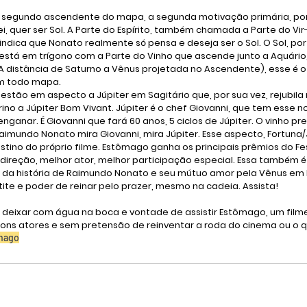
o segundo ascendente do mapa, a segunda motivação primária, port
i, quer ser Sol. A Parte do Espírito, também chamada a Parte do Vi
indica que Nonato realmente só pensa e deseja ser o Sol. O Sol, por
 está em trígono com a Parte do Vinho que ascende junto a Aquário, 
(A distância de Saturno a Vênus projetada no Ascendente), esse é 
em todo mapa.
o estão em aspecto a Júpiter em Sagitário que, por sua vez, rejubila na
rino a Júpiter Bom Vivant. Júpiter é o chef Giovanni, que tem esse n
nganar. É Giovanni que fará 60 anos, 5 ciclos de Júpiter. O vinho p
aimundo Nonato mira Giovanni, mira Júpiter. Esse aspecto, Fortuna
stino do próprio filme. Estômago ganha os principais prêmios do Fest
 direção, melhor ator, melhor participação especial. Essa também é 
 da história de Raimundo Nonato e seu mútuo amor pela Vênus em L
tite e poder de reinar pelo prazer, mesmo na cadeia. Assista!
te deixar com água na boca e vontade de assistir 
Estômago
, um film
ons atores e sem pretensão de reinventar a roda do cinema ou o qu
mago