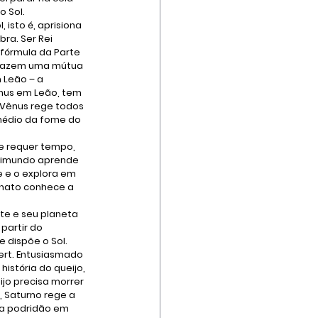
o Sol.
isto é, aprisiona 
ra. Ser Rei 
fórmula da Parte 
o fazem uma mútua 
 Leão – a 
ênus em Leão, tem 
 Vênus rege todos 
médio da fome do 
e requer tempo, 
Raimundo aprende 
e e o explora em 
onato conhece a 
te e seu planeta 
partir do 
 dispõe o Sol. 
rt. Entusiasmado 
istória do queijo, 
ijo precisa morrer 
, Saturno rege a 
ela podridão em 