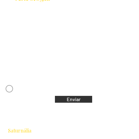
Lançamentos · Eventos · Cursos
Receba novidades da Saturnália no seu e-mail:
Nome
Email
Concordo com os Termos e Condições
Enviar
Saturnália
Escola de Astrologia & Cidade