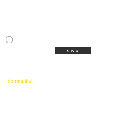
Email
Concordo com os Termos e Condições
Enviar
Saturnália
Escola de Astrologia & Cidade
Rua Chichorro Junior, 657 · Cabral
Curitiba / PR · CEP 80035-040
+55 41 9.8837-1252
equipesaturnalia@gmail.com
Formação
Astrologia Tradicional
Intensivo 2026