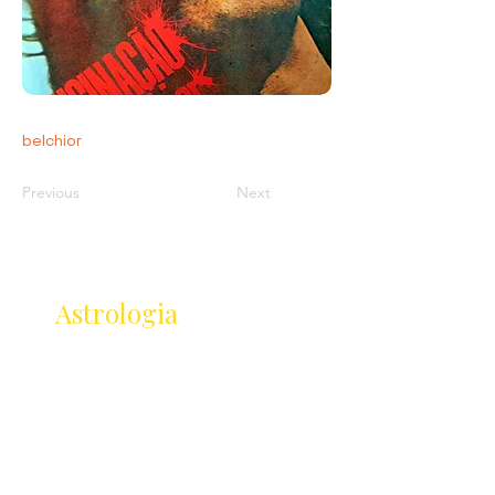
belchior
Previous
Next
Receba as novidades
da
Astrologia
Lançamentos · Eventos · Cursos
Receba novidades da Saturnália no seu e-mail:
Nome