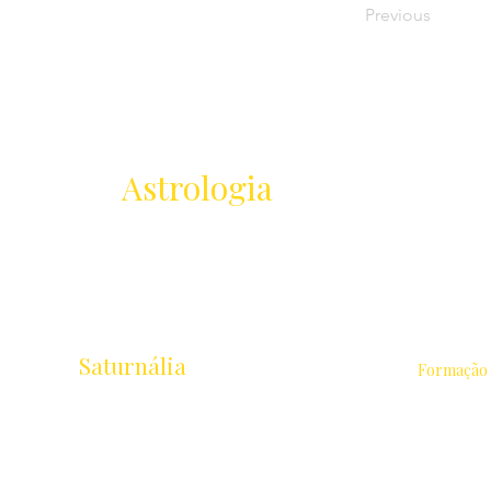
Previous
Receba as novidades
da
Astrologia
Lançamentos · Eventos · Cursos
Saturnália
Formação
Escola de Astrologia & Cidade
Astrologia 
Rua Chichorro Junior, 657 · Cabral
Intensivo 
Curitiba / PR · CEP 80035-040
Avançados
Cursos Liv
+55 41 9.8837-1252