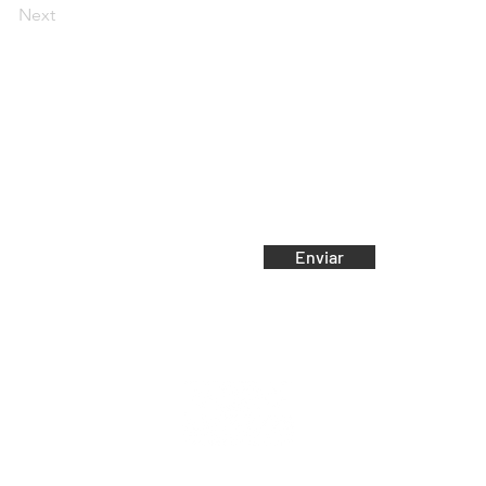
Next
e-mail:
Email
Enviar
dante