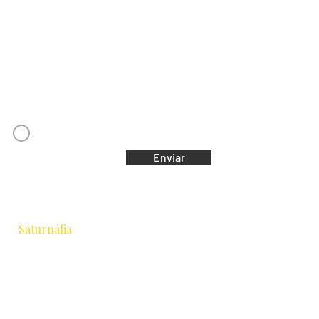
Nome
Email
Concordo com os Termos e Condições
Enviar
Saturnália
Escola de Astrologia & Cidade
Rua Chichorro Junior, 657 · Cabral
Curitiba / PR · CEP 80035-040
+55 41 9.8837-1252
equipesaturnalia@gmail.com