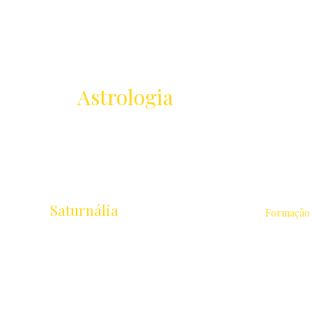
Receba as novidades
da
Astrologia
Lançamentos · Eventos · Cursos
Saturnália
Formação
Escola de Astrologia & Cidade
Astrologia 
Rua Chichorro Junior, 657 · Cabral
Intensivo 
Curitiba / PR · CEP 80035-040
Avançados
Cursos Liv
+55 41 9.8837-1252
equipesaturnalia@gmail.com