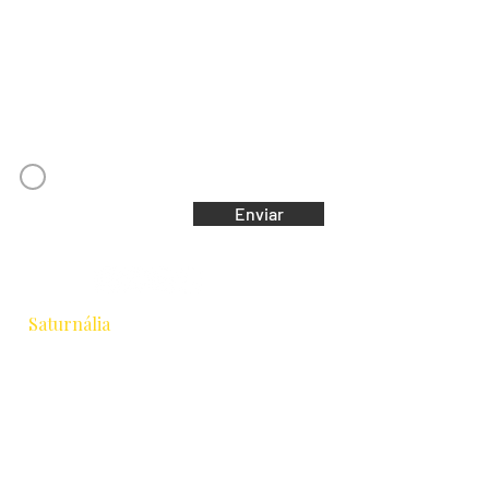
Email
Concordo com os Termos e Condições
Enviar
Saturnália
Escola de Astrologia & Cidade
Rua Chichorro Junior, 657 · Cabral
Curitiba / PR · CEP 80035-040
+55 41 9.8837-1252
equipesaturnalia@gmail.com
Formação