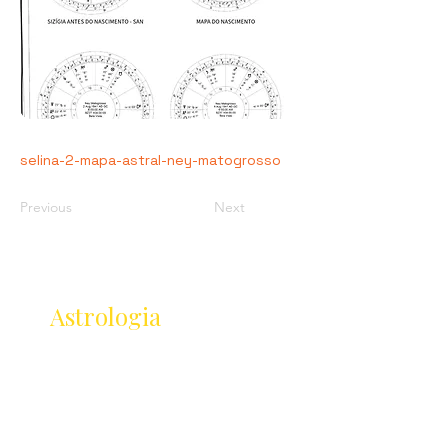
selina-2-mapa-astral-ney-matogrosso
Previous
Next
Receba as novidades
da
Astrologia
Lançamentos · Eventos · Cursos
Receba novidades da Saturnália no seu e-mail:
Nome