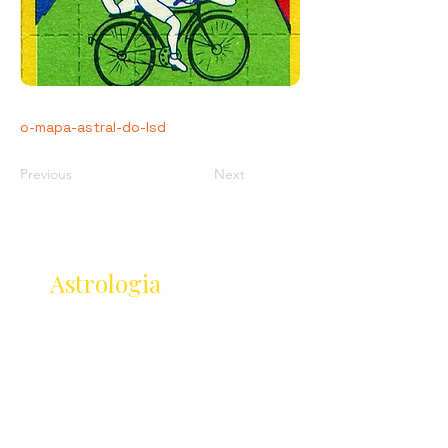
o-mapa-astral-do-lsd
Previous
Next
Receba as novidades
da
Astrologia
Lançamentos · Eventos · Cursos
Receba novidades da Saturnália no seu e-mail:
Nome