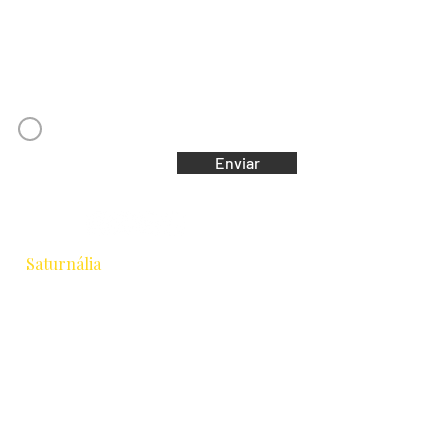
Email
Concordo com os Termos e Condições
Enviar
Saturnália
Escola de Astrologia & Cidade
Rua Chichorro Junior, 657 · Cabral
Curitiba / PR · CEP 80035-040
+55 41 9.8837-1252
equipesaturnalia@gmail.com
Formação
Astrologia Tradicional
Intensivo 2026