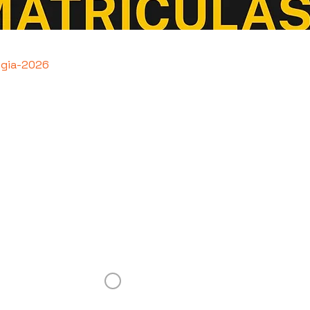
ogia-2026
Receba novidades da Saturnália no seu 
Nome
Concordo com os Termos e Condições