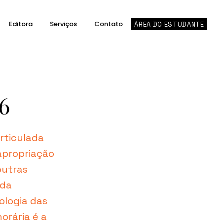
Editora
Serviços
Contato
ÁREA DO ESTUDANTE
6
rticulada
 apropriação
outras
 da
rologia das
orária é a