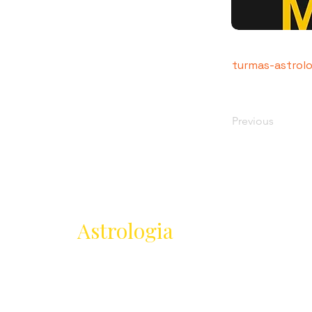
turmas-astrol
Previous
Receba as novidades
da
Astrologia
Lançamentos · Eventos · Cursos