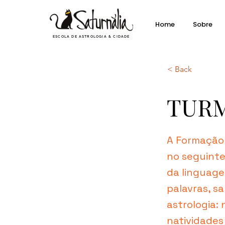
Home
Sobre
ESCOLA DE ASTROLOGIA & CIDADE
< Back
TURM
A Formação 
no seguinte 
da linguage
palavras, sa
astrologia: 
natividades