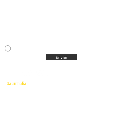
Nome
Email
Concordo com os Termos e Condições
Enviar
Saturnália
Escola de Astrologia & Cidade
Rua Chichorro Junior, 657 · Cabral
Curitiba / PR · CEP 80035-040
+55 41 9.8837-1252
equipesaturnalia@gmail.com