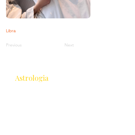
Libra
Previous
Next
Receba as novidades
da
Astrologia
Lançamentos · Eventos · Cursos
Receba novidades da Saturnália no seu e-mail:
Nome
Email