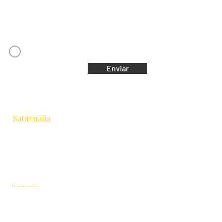
Concordo com os Termos e Condições
Enviar
Saturnália
Escola de Astrologia & Cidade
Rua Chichorro Junior, 657 · Cabral
Curitiba / PR · CEP 80035-040
+55 41 9.8837-1252
equipesaturnalia@gmail.com
Formação
Astrologia Tradicional
Intensivo 2026
Avançados
Cursos Livres