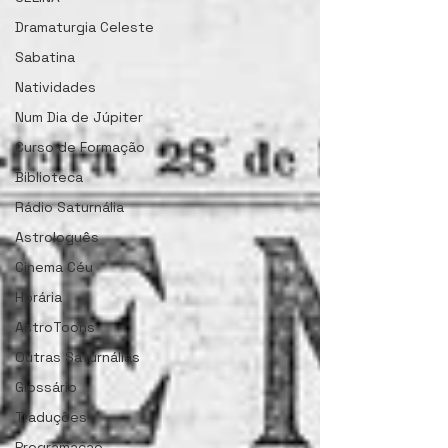
Dramaturgia Celeste
Sabatina
Natividades
Num Dia de Júpiter
Curso de Formação
Biblioteca
Rádio Saturnália
Astrologuês
Cinema Céu
Horária
AstroToons
Outras Saturnálias
Glossário
Traduções
Programacao