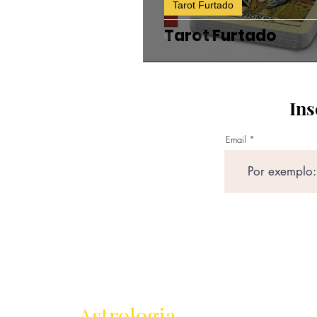
Tarot Furtado
Tarot Furtado
Ins
Email
Receba as novidades
da
Astrologia