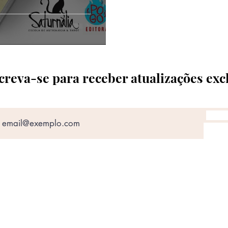
creva-se para receber atualizações exc
Receba novidades da Saturnália no seu 
Nome