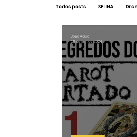
Todos posts
SELINA
Dram
Num Dia de Júpiter
Cur
Joao Acuio
19 de jan. de 2024
Astrologuês
Cinema C
Glossário
Traduções
A Astrologia do Livro
Ef
Newsletter do João