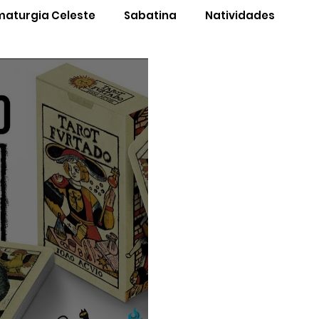
aturgia Celeste
Sabatina
Natividades
so de Formação
Biblioteca
Rádio Saturnália
éu
Horária
AstroToons
Outras Saturnálias
Programacao
Tarot Furtado
emerides
Gramática Expositiva do Céu