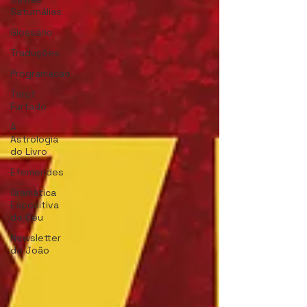
Saturnálias
Glossário
Traduções
Programacao
Tarot
Furtado
A
Astrologia
do Livro
Efemerides
Gramática
Expositiva
do Céu
Newsletter
do João