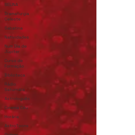
SELINA
Dramaturgia
Celeste
Sabatina
Natividades
Num Dia de
Júpiter
Curso de
Formação
Biblioteca
Rádio
Saturnália
Astrologuês
Cinema Céu
Horária
AstroToons
Outras