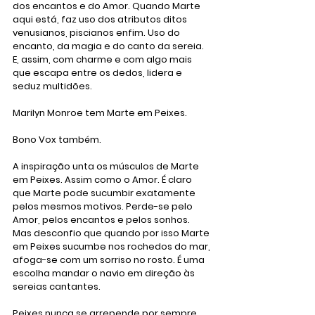
dos encantos e do Amor. Quando Marte 
aqui está, faz uso dos atributos ditos 
venusianos, piscianos enfim. Uso do 
encanto, da magia e do canto da sereia. 
E, assim, com charme e com algo mais 
que escapa entre os dedos, lidera e 
seduz multidões.
Marilyn Monroe tem Marte em Peixes. 
Bono Vox também.
A inspiração unta os músculos de Marte 
em Peixes. Assim como o Amor. É claro 
que Marte pode sucumbir exatamente 
pelos mesmos motivos. Perde-se pelo 
Amor, pelos encantos e pelos sonhos. 
Mas desconfio que quando por isso Marte 
em Peixes sucumbe nos rochedos do mar, 
afoga-se com um sorriso no rosto. É uma 
escolha mandar o navio em direção às 
sereias cantantes.
Peixes nunca se arrepende por sempre 