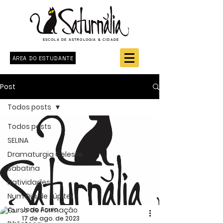
ESCOLA DE ASTROLOGIA & CIDADE
ÁREA DO ESTUDANTE
Post
Todos posts
Todos posts
SELINA
Dramaturgia Celeste
Sabatina
Natividades
Num Dia de Júpiter
Curso de Formação
Joao Acuio
17 de ago. de 2023