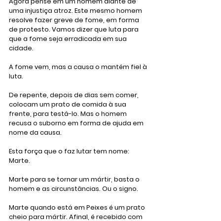
Agora pense em um homem diante de 
uma injustiça atroz. Este mesmo homem 
resolve fazer greve de fome, em forma 
de protesto. Vamos dizer que luta para 
que a fome seja erradicada em sua 
cidade.
A fome vem, mas a causa o mantém fiel à 
luta. 
De repente, depois de dias sem comer, 
colocam um prato de comida à sua 
frente, para testá-lo. Mas o homem 
recusa o suborno em forma de ajuda em 
nome da causa. 
Esta força que o faz lutar tem nome: 
Marte.
Marte para se tornar um mártir, basta o 
homem e as circunstâncias. Ou o signo.
Marte quando está em Peixes é um prato 
cheio para mártir. Afinal, é recebido com 