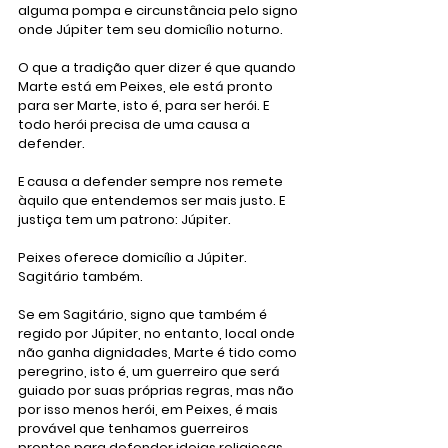
alguma pompa e circunstância pelo signo 
onde Júpiter tem seu domicílio noturno. 
O que a tradição quer dizer é que quando 
Marte está em Peixes, ele está pronto 
para ser Marte, isto é, para ser herói. E 
todo herói precisa de uma causa a 
defender. 
E causa a defender sempre nos remete 
àquilo que entendemos ser mais justo. E 
justiça tem um patrono: Júpiter.
Peixes oferece domicílio a Júpiter. 
Sagitário também.
Se em Sagitário, signo que também é 
regido por Júpiter, no entanto, local onde 
não ganha dignidades, Marte é tido como 
peregrino, isto é, um guerreiro que será 
guiado por suas próprias regras, mas não 
por isso menos herói, em Peixes, é mais 
provável que tenhamos guerreiros 
prontos para defender ideias religiosas, 