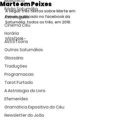
Biblioteca
Marte em Peixes
Rádio Saturnália
A seguir três textos sobre Marte em 
Peixes publicado no facebook da 
Astrologuês
Saturnália, todos os três, em 2016.
Cinema Céu
Horária
11/03/2016 - 
AstroToons
Outras Saturnálias
Glossário
Traduções
Programacao
Tarot Furtado
A Astrologia do Livro
Efemerides
Gramática Expositiva do Céu
Newsletter do João