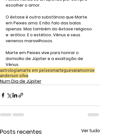
escolher o amor.
O êxtase é outra substância que Marte 
em Peixes ama. E não falo das balas 
apenas. Mas também do êxtase religioso 
e  erótico. E o estético. Vênus e seus 
venenos maravilhosos.
Marte em Peixes vive para honrar o 
domicílio de Júpiter e a exaltação de 
Vênus.
astrologia
marte em peixes
marte
guevara
monroe
anderson silva
Num Dia de Júpiter
Ver tudo
Posts recentes