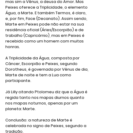
mas sim a Vênus, a deusa do Amor. Mas 
Peixes oferece a Triplicidade, o elemento 
Água, a Marte. E também Termos, é claro, 
e, por fim, Face (Decanato). Assim sendo, 
Marte em Peixes pode não estar na sua 
residência oficial (Áries/Escorpião) e de 
trabalho (Capricórnio), mas em Peixes é 
recebido como um homem com muitas 
honras.
A Triplicidade da Água, composta por 
Câncer, Escorpião e Peixes, segundo 
Dorotheus, é governada por Vênus de dia, 
Marte de noite e tem a Lua como 
participante.
Já Lilly citando Ptolomeu diz que a Água é 
regida tanto nos mapas diurnos quanto 
nos mapas noturnos, apenas por um 
planeta: Marte. 
Conclusão: a natureza de Marte é 
celebrada no signo de Peixes, segundo a 
tradição. 