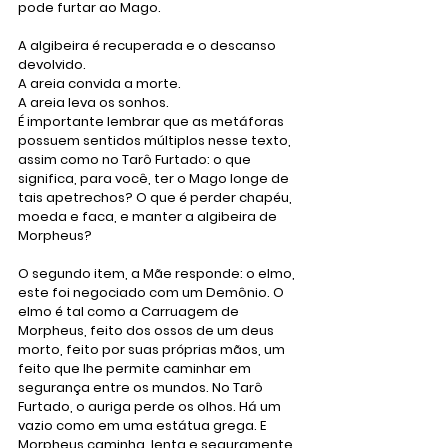
pode furtar ao Mago.
A algibeira é recuperada e o descanso 
devolvido. 
A areia convida a morte. 
A areia leva os sonhos.
É importante lembrar que as metáforas 
possuem sentidos múltiplos nesse texto, 
assim como no Tarô Furtado: o que 
significa, para você, ter o Mago longe de 
tais apetrechos? O que é perder chapéu, 
moeda e faca, e manter a algibeira de 
Morpheus?
O segundo item, a Mãe responde: o elmo, 
este foi negociado com um Demônio. O 
elmo é tal como a Carruagem de 
Morpheus, feito dos ossos de um deus 
morto, feito por suas próprias mãos, um 
feito que lhe permite caminhar em 
segurança entre os mundos. No Tarô 
Furtado, o auriga perde os olhos. Há um 
vazio como em uma estátua grega. E 
Morpheus caminha, lenta e seguramente, 