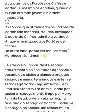
alcançarmos os Portões de Chifres e 
Marfim. Eu mesmo os entalhei, quando o 
mundo era mais jovem e a ordem 
necessária. 
(...)
Os sonhos que atravessam os Portões de 
Marfim são mentiras, fraudes, invenções. 
O outro, de Chifres, admite a verdade.
Ninguém mais guarda os Portões de 
chifres. 
Do outro lado, posso ver meu castelo.” 
Morpheus | Sandman 
#02
Seu reino é o Sonhar. Neste espaço 
naturalmente onírico, todos os sonhos e 
pesadelos e ideias e planos e projetos 
iniciados e nunca terminados existem e 
estão registrados, seja em livros – em 
uma biblioteca muito bem cuidada por 
Lucien e razoavelmente limpa por Mervyn 
Pumpkinhead, o Merv; seja na própria 
tessitura do espaço do Sonhar – inclusive, 
o coração do Sonhar, um senhor muito 