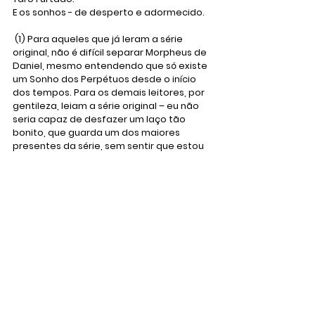
E os sonhos - de desperto e adormecido. 
 (1) Para aqueles que já leram a série 
original, não é difícil separar Morpheus de 
Daniel, mesmo entendendo que só existe 
um Sonho dos Perpétuos desde o início 
dos tempos. Para os demais leitores, por 
gentileza, leiam a série original – eu não 
seria capaz de desfazer um laço tão 
bonito, que guarda um dos maiores 
presentes da série, sem sentir que estou 
fazendo algo inadequado para nossa 
conversa.
Certos prazeres devem - e serão - 
mantidos intactos. 
(2) Reiterando o que falamos no texto da 
Morte, a palavra Dela é final. Apesar de 
ter sido aprisionado por outra pessoa, a 
vingança de Morpheus recaiu apenas 
sobre o filho, já que o pai, o verdadeiro 
responsável, havia já partido para as 
Terras sem Sol, morada de sua irmã mais 
velha.