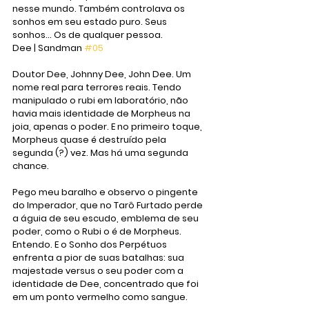
nesse mundo. Também controlava os 
sonhos em seu estado puro. Seus 
sonhos... Os de qualquer pessoa.
Dee | Sandman 
#05
Doutor Dee, Johnny Dee, John Dee. Um 
nome real para terrores reais. Tendo 
manipulado o rubi em laboratório, não 
havia mais identidade de Morpheus na 
joia, apenas o poder. E no primeiro toque, 
Morpheus quase é destruído pela 
segunda (?) vez. Mas há uma segunda 
chance.
Pego meu baralho e observo o pingente 
do Imperador, que no Tarô Furtado perde 
a águia de seu escudo, emblema de seu 
poder, como o Rubi o é de Morpheus. 
Entendo. E o Sonho dos Perpétuos 
enfrenta a pior de suas batalhas: sua 
majestade versus o seu poder com a 
identidade de Dee, concentrado que foi 
em um ponto vermelho como sangue. 