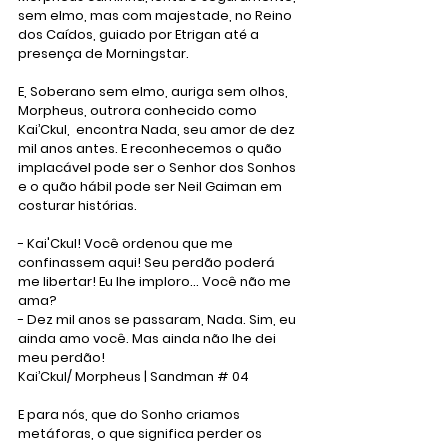
sem elmo, mas com majestade, no Reino 
dos Caídos, guiado por Etrigan até a 
presença de Morningstar. 
E, Soberano sem elmo, auriga sem olhos, 
Morpheus, outrora conhecido como 
Kai’Ckul,  encontra Nada, seu amor de dez 
mil anos antes. E reconhecemos o quão 
implacável pode ser o Senhor dos Sonhos 
e o quão hábil pode ser Neil Gaiman em 
costurar histórias.
- Kai'Ckul! Você ordenou que me 
confinassem aqui! Seu perdão poderá 
me libertar! Eu lhe imploro... Você não me 
ama?
- Dez mil anos se passaram, Nada. Sim, eu 
ainda amo você. Mas ainda não lhe dei 
meu perdão!
Kai’Ckul/ Morpheus | Sandman # 04
E para nós, que do Sonho criamos 
metáforas, o que significa perder os 