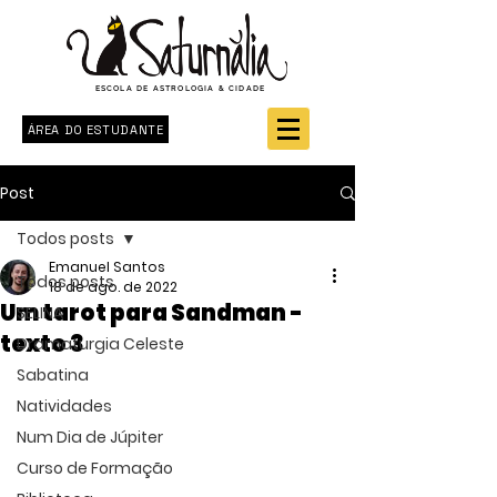
ESCOLA DE ASTROLOGIA & CIDADE
ÁREA DO ESTUDANTE
Post
Todos posts
Emanuel Santos
Todos posts
18 de ago. de 2022
Um tarot para Sandman -
SELINA
texto 3
Dramaturgia Celeste
Sabatina
Natividades
Num Dia de Júpiter
Curso de Formação