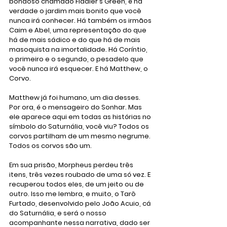
bondoso chamado Fiddler's Green, é na 
verdade o jardim mais bonito que você 
nunca irá conhecer. Há também os irmãos 
Caim e Abel, uma representação do que 
há de mais sádico e do que há de mais 
masoquista na imortalidade. Há Coríntio, 
o primeiro e o segundo, o pesadelo que 
você nunca irá esquecer. E há Matthew, o 
Corvo.
Matthew já foi humano, um dia desses. 
Por ora, é o mensageiro do Sonhar. Mas 
ele aparece aqui em todas as histórias no 
símbolo do Saturnália, você viu? Todos os 
corvos partilham de um mesmo negrume.
Todos os corvos são um.
Em sua prisão, Morpheus perdeu três 
itens, três vezes roubado de uma só vez. E 
recuperou todos eles, de um jeito ou de 
outro. Isso me lembra, e muito, o Tarô 
Furtado, desenvolvido pelo João Acuio, cá 
do Saturnália, e será o nosso 
acompanhante nessa narrativa, dado ser 