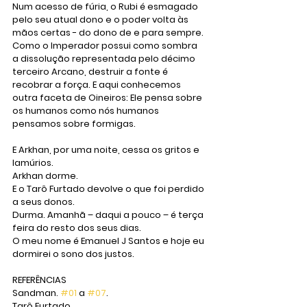
Num acesso de fúria, o Rubi é esmagado 
pelo seu atual dono e o poder volta às 
mãos certas - do dono de e para sempre. 
Como o Imperador possui como sombra 
a dissolução representada pelo décimo 
terceiro Arcano, destruir a fonte é 
recobrar a força. E aqui conhecemos 
outra faceta de Oineiros: Ele pensa sobre 
os humanos como nós humanos 
pensamos sobre formigas. 
E Arkhan, por uma noite, cessa os gritos e 
lamúrios.
Arkhan dorme.
E o Tarô Furtado devolve o que foi perdido 
a seus donos. 
Durma. Amanhã – daqui a pouco – é terça 
feira do resto dos seus dias. 
O meu nome é Emanuel J Santos e hoje eu 
dormirei o sono dos justos.
REFERÊNCIAS
Sandman. 
#01
 a 
#07
.
Tarô Furtado. 