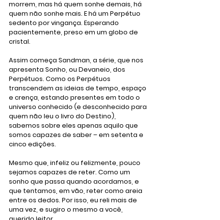
morrem, mas há quem sonhe demais, há 
quem não sonhe mais. E há um Perpétuo 
sedento por vingança. Esperando 
pacientemente, preso em um globo de 
cristal.
Assim começa Sandman, a série, que nos 
apresenta Sonho, ou Devaneio, dos 
Perpétuos. Como os Perpétuos 
transcendem as ideias de tempo, espaço 
e crença, estando presentes em todo o 
universo conhecido (e desconhecido para 
quem não leu o livro do Destino), 
sabemos sobre eles apenas aquilo que 
somos capazes de saber – em setenta e 
cinco edições.
Mesmo que, infeliz ou felizmente, pouco 
sejamos capazes de reter. Como um 
sonho que passa quando acordamos, e 
que tentamos, em vão, reter como areia 
entre os dedos. Por isso, eu reli mais de 
uma vez, e sugiro o mesmo a você, 
querido leitor.