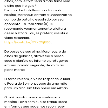
olhos, caro leitor? Seria a mão firme sem 
o olho que lhe guia?
Em uma das batalhas mais lindas da 
história, Morpheus enfrenta Choronzon no 
campo de batalha escolhido por seu 
oponente – a Realidade (3). Eu 
recomendo veementemente a leitura 
dessa história – ou, se preferir, assistir o 
vídeo resumido: 
https://youtu.be/FYRKO5j1B60
 .
De posse de seu elmo, Morpheus, o de 
olhos de galáxias, atravessa a passo 
seco a planície do Inferno e protege-se 
em sua jornada seguinte, de volta ao 
plano mortal. 
O terceiro item, a Velha responde: o Rubi, 
a Pedra do Sonho, passou de uma mãe 
para um filho. Um filho preso em Arkhan. 
O rubi transformava os sonhos em 
matéria. Fazia com que se traduzissem 
em formas que podemos reconhecer 