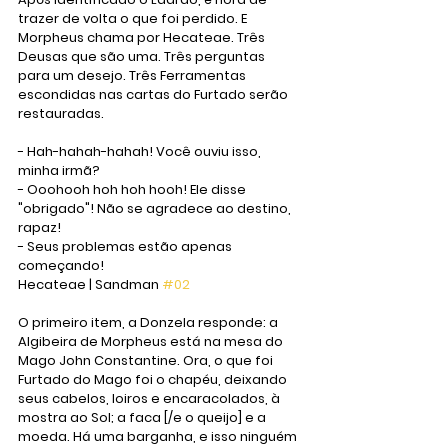
trazer de volta o que foi perdido. E 
Morpheus chama por Hecateae. Três 
Deusas que são uma. Três perguntas 
para um desejo. Três Ferramentas 
escondidas nas cartas do Furtado serão 
restauradas. 
- Hah-hahah-hahah! Você ouviu isso, 
minha irmã?
- Ooohooh hoh hoh hooh! Ele disse 
"obrigado"! Não se agradece ao destino, 
rapaz!
- Seus problemas estão apenas 
começando!
Hecateae | Sandman 
#02
O primeiro item, a Donzela responde: a 
Algibeira de Morpheus está na mesa do 
Mago John Constantine. Ora, o que foi 
Furtado do Mago foi o chapéu, deixando 
seus cabelos, loiros e encaracolados, à 
mostra ao Sol; a faca [/e o queijo] e a 
moeda. Há uma barganha, e isso ninguém 