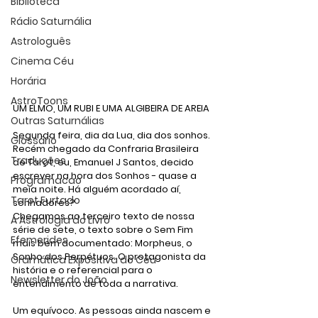
Biblioteca
Rádio Saturnália
Astrologuês
Cinema Céu
Horária
AstroToons
UM ELMO, UM RUBI E UMA ALGIBEIRA DE AREIA
Outras Saturnálias
Segunda feira, dia da Lua, dia dos sonhos. 
Glossário
Recém chegado da Confraria Brasileira 
Traduções
de Tarot, eu, Emanuel J Santos, decido 
escrever na hora dos Sonhos - quase a 
Programacao
meia noite. Há alguém acordado aí, 
Tarot Furtado
sonhadores?
Chegamos ao terceiro texto de nossa 
A Astrologia do Livro
série de sete, o texto sobre o Sem Fim 
Efemerides
mais bem documentado: Morpheus, o 
Sonho dos Perpétuos. O protagonista da 
Gramática Expositiva do Céu
história e o referencial para o 
Newsletter do João
entendimento de toda a narrativa.
Um equívoco. As pessoas ainda nascem e 