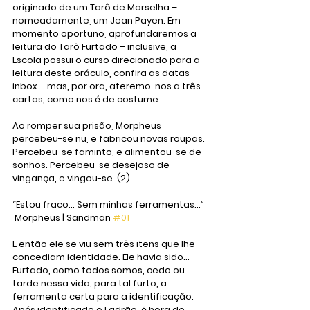
originado de um Tarô de Marselha – 
nomeadamente, um Jean Payen. Em 
momento oportuno, aprofundaremos a 
leitura do Tarô Furtado – inclusive, a 
Escola possui o curso direcionado para a 
leitura deste oráculo, confira as datas 
inbox – mas, por ora, ateremo-nos a três 
cartas, como nos é de costume.
Ao romper sua prisão, Morpheus 
percebeu-se nu, e fabricou novas roupas. 
Percebeu-se faminto, e alimentou-se de 
sonhos. Percebeu-se desejoso de 
vingança, e vingou-se. (2) 
“Estou fraco... Sem minhas ferramentas...”
 Morpheus | Sandman 
#01
E então ele se viu sem três itens que lhe 
concediam identidade. Ele havia sido... 
Furtado, como todos somos, cedo ou 
tarde nessa vida; para tal furto, a 
ferramenta certa para a identificação. 
Após identificado o Ladrão, é hora de 