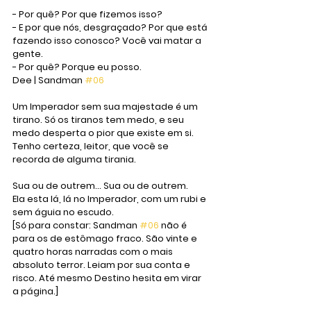
- Por quê? Por que fizemos isso?
- E por que nós, desgraçado? Por que está 
fazendo isso conosco? Você vai matar a 
gente.
- Por quê? Porque eu posso.
Dee | Sandman 
#06
Um Imperador sem sua majestade é um 
tirano. Só os tiranos tem medo, e seu 
medo desperta o pior que existe em si. 
Tenho certeza, leitor, que você se 
recorda de alguma tirania.
Sua ou de outrem... Sua ou de outrem.
Ela esta lá, lá no Imperador, com um rubi e 
sem águia no escudo. 
[Só para constar: Sandman 
#06
 não é 
para os de estômago fraco. São vinte e 
quatro horas narradas com o mais 
absoluto terror. Leiam por sua conta e 
risco. Até mesmo Destino hesita em virar 
a página.]