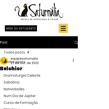
ESCOLA DE ASTROLOGIA & CIDADE
ÁREA DO ESTUDANTE
Post
Todos posts
equipesaturnalia
Todos posts
27 de out. de 2022
Belchior
SELINA
Dramaturgia Celeste
Sabatina
Natividades
Num Dia de Júpiter
Curso de Formação