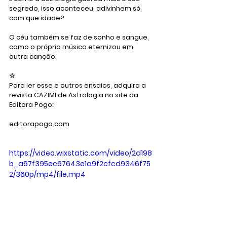
segredo, isso aconteceu, adivinhem só, 
com que idade?
O céu também se faz de sonho e sangue, 
como o próprio músico eternizou em 
outra canção.
☆
Para ler esse e outros ensaios, adquira a 
revista CAZIMI de Astrologia no site da 
Editora Pogo:
editorapogo.com
https://video.wixstatic.com/video/2d198
b_a67f395ec67643e1a9f2cfcd9346f75
2/360p/mp4/file.mp4