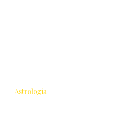
Receba as novidades
da
Astrologia
Lançamentos · Eventos · Cursos
Receba novidades da Saturnália no seu e-mail:
Nome