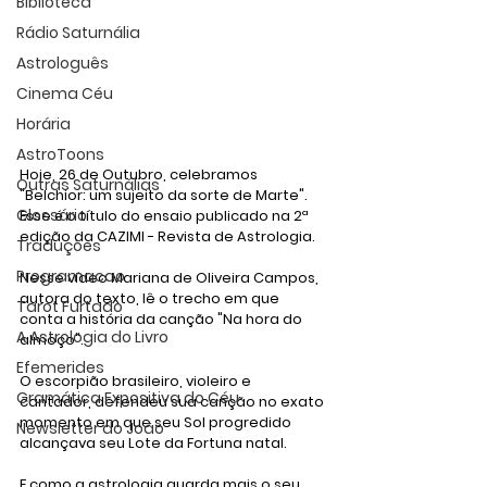
Biblioteca
Rádio Saturnália
Astrologuês
Cinema Céu
Horária
AstroToons
Hoje, 26 de Outubro, celebramos 
Outras Saturnálias
"Belchior: um sujeito da sorte de Marte". 
Glossário
Esse é o título do ensaio publicado na 2ª 
edição da CAZIMI - Revista de Astrologia.
Traduções
Programacao
Nesse vídeo Mariana de Oliveira Campos, 
autora do texto, lê o trecho em que 
Tarot Furtado
conta a história da canção "Na hora do 
A Astrologia do Livro
almoço".
Efemerides
O escorpião brasileiro, violeiro e 
Gramática Expositiva do Céu
cantador, defendeu sua canção no exato 
momento em que seu Sol progredido 
Newsletter do João
alcançava seu Lote da Fortuna natal.
E como a astrologia guarda mais o seu 