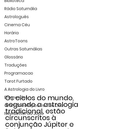
Biblioteca
Rádio Saturnália
Astrologuês
Cinema Céu
Horária
AstroToons
Outras Saturnálias
Glossário
Traduções
Programacao
Tarot Furtado
A Astrologia do Livro
Os ciclos do mundo, 
Efemerides
segundo a astrologia 
Gramática Expositiva do Céu
tradicional, estão 
Newsletter do João
circunscritos à 
conjunção Júpiter e 