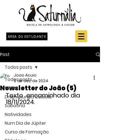
ESCOLA DE ASTROLOGIA & CIDADE
ÁREA DO ESTUDANTE
Post
Todos posts
Joao Acuio
Todos posts
8 de dez. de 2024
Newsletter do João (5)
SELINA
Texto  encaminhado dia 
Dramaturgia Celeste
18/11/2024.
Sabatina
Natividades
Num Dia de Júpiter
Curso de Formação