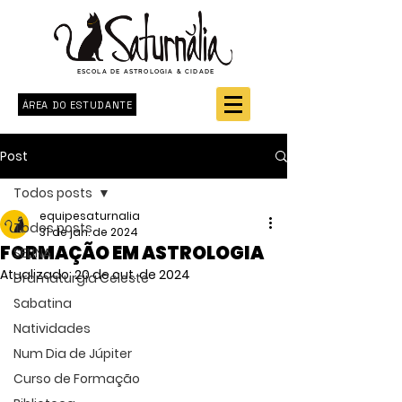
ESCOLA DE ASTROLOGIA & CIDADE
ÁREA DO ESTUDANTE
Post
Todos posts
equipesaturnalia
Todos posts
31 de jan. de 2024
FORMAÇÃO EM ASTROLOGIA
SELINA
Atualizado:
20 de out. de 2024
Dramaturgia Celeste
Sabatina
Natividades
Num Dia de Júpiter
Curso de Formação