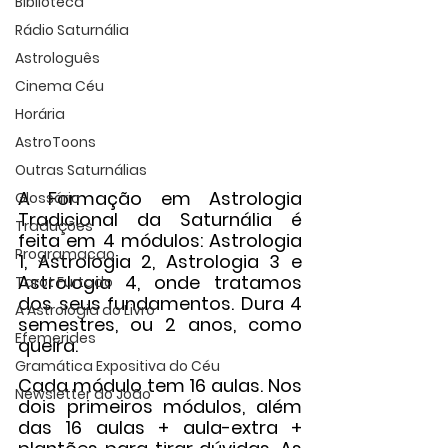
Biblioteca
Rádio Saturnália
Astrologuês
Cinema Céu
Horária
AstroToons
Outras Saturnálias
A Formação em Astrologia 
Glossário
Tradicional da Saturnália é 
Traduções
feita em 4 módulos: Astrologia 
Programacao
1, Astrologia 2, Astrologia 3 e 
Astrologia 4, onde tratamos 
Tarot Furtado
dos seus fundamentos. Dura 4 
A Astrologia do Livro
semestres, ou 2 anos, como 
Efemerides
queira.
Gramática Expositiva do Céu
Cada módulo tem 16 aulas. Nos 
Newsletter do João
dois primeiros módulos, além 
das 16 aulas + aula-extra + 