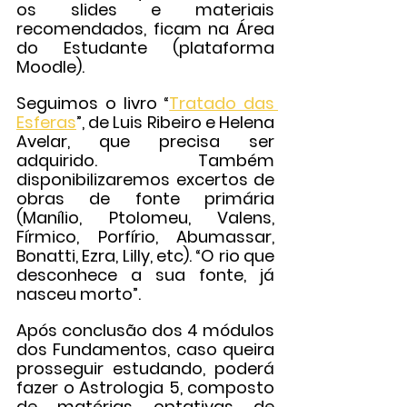
os slides e materiais 
recomendados, ficam na Área 
do Estudante (plataforma 
Moodle).
Seguimos o livro “
Tratado das 
Esferas
”, de Luis Ribeiro e Helena 
Avelar, que precisa ser 
adquirido. Também 
disponibilizaremos excertos de 
obras de fonte primária 
(Manílio, Ptolomeu, Valens, 
Fírmico, Porfírio, Abumassar, 
Bonatti, Ezra, Lilly, etc). “O rio que 
desconhece a sua fonte, já 
nasceu morto”.
Após conclusão dos 4 módulos 
dos Fundamentos, caso queira 
prosseguir estudando, poderá 
fazer o Astrologia 5, composto 
de matérias optativas de 