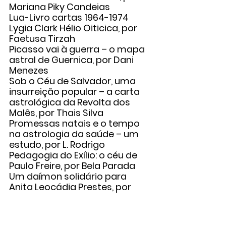
Mariana Piky Candeias
Lua-Livro cartas 1964-1974 
Lygia Clark Hélio Oiticica, por 
Faetusa Tirzah
Picasso vai à guerra – o mapa 
astral de Guernica, por Dani 
Menezes
Sob o Céu de Salvador, uma 
insurreição popular – a carta 
astrológica da Revolta dos 
Malês, por Thais Silva
Promessas natais e o tempo 
na astrologia da saúde – um 
estudo, por L. Rodrigo
Pedagogia do Exílio: o céu de 
Paulo Freire, por Bela Parada
Um daímon solidário para 
Anita Leocádia Prestes, por 
Dani Figueiredo
Saúde Mental nos Mapas de 
Nascimento pelo olhar da 