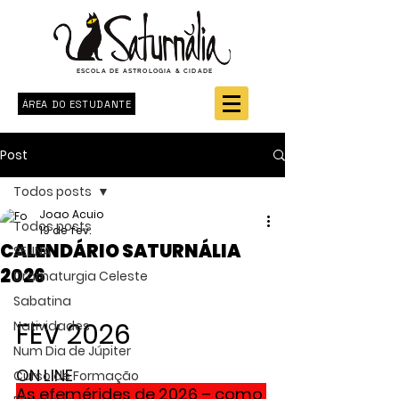
ESCOLA DE ASTROLOGIA & CIDADE
ÁREA DO ESTUDANTE
Post
Todos posts
Joao Acuio
Todos posts
19 de fev.
CALENDÁRIO SATURNÁLIA
SELINA
2026
Dramaturgia Celeste
Sabatina
FEV 2026
Natividades
Num Dia de Júpiter
ON LINE
Curso de Formação
As efemérides de 2026 – como 