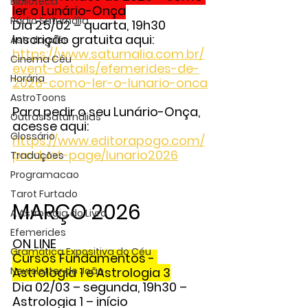
Biblioteca
ler o Lunário-Onça
Rádio Saturnália
Dia 25/02 – quarta, 19h30
Inscrição gratuita aqui: 
Astrologuês
https://www.saturnalia.com.br/
Cinema Céu
event-details/efemerides-de-
Horária
2026-como-ler-o-lunario-onca
AstroToons
Para pedir o seu Lunário-Onça, 
Outras Saturnálias
acesse aqui:
Glossário
https://www.editorapogo.com/
product-page/lunario2026
Traduções
Programacao
Tarot Furtado
MARÇO 2026
A Astrologia do Livro
Efemerides
ON LINE
Gramática Expositiva do Céu
Cursos Fundamentos - 
Newsletter do João
Astrologia 1 e Astrologia 3
Dia 02/03 – segunda, 19h30 – 
Astrologia 1
 – início