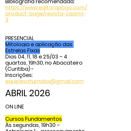
Bibliografia recomendada: 
https://www.editorapogo.com/
product-page/revista-cazimi-
3
PRESENCIAL
Mitologia e aplicação das 
Estrelas Fixas
Dias 04, 11, 18 e 25/03 – 4 
quartas, 19h30, no Abacateiro 
(Curitiba) - 
Inscrições: 
equipesaturnalia@gmail.com
ABRIL 2026
ON LINE
Cursos Fundamentos
Às segundas, 19h30 – 