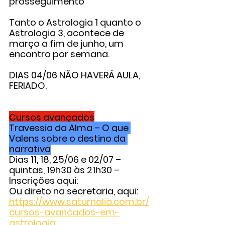
prosseguimento
Tanto o Astrologia 1 quanto o 
Astrologia 3, acontece de 
março a fim de junho, um 
encontro por semana.
DIAS 04/06 NÃO HAVERÁ AULA, 
FERIADO.
Cursos avançados
Travessia da Alma – O que 
Valens sobre o destino da 
narrativa
Dias 11, 18, 25/06 e 02/07 – 
quintas, 19h30 às 21h30 –
Inscrições aqui:
Ou direto na secretaria, aqui: 
https://www.saturnalia.com.br/
cursos-avancados-em-
astrologia